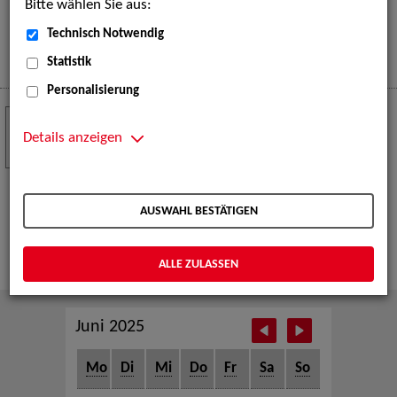
Bitte wählen Sie aus:
eine große Open-Air-Bühne voller Akrobatik, Tanz,
Musik und beeindruckender Live-Performances.
Technisch Notwendig
Mehr
Statistik
Personalisierung
Crew Call zur TeleVisionale – Film- und
24
Serienfestival Weimar
Details anzeigen
NOV
Die ZAV-Künstlervermittlung ist Gast auf der
TeleVisionale – Film- und Serienfestival in Weimar
AUSWAHL BESTÄTIGEN
und Eventpartnerin des Crew Call Weimar.
Mehr
ALLE ZULASSEN
Juni 2025
Mo
Di
Mi
Do
Fr
Sa
So