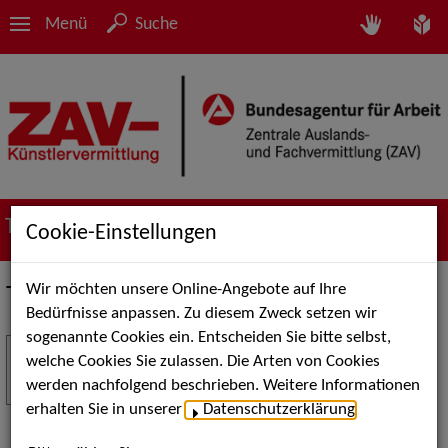
Menü
Suche
Termine
Cookie-Einstellungen
Wir möchten unsere Online-Angebote auf Ihre
Termine
Bedürfnisse anpassen. Zu diesem Zweck setzen wir
sogenannte Cookies ein. Entscheiden Sie bitte selbst,
Stuttgart Street Art
18
welche Cookies Sie zulassen. Die Arten von Cookies
JUL
werden nachfolgend beschrieben. Weitere Informationen
Kunst, Live-Acts und Aktionen für Kinder und
erhalten Sie in unserer
Datenschutzerklärung
.
Familien. Die Stuttgart Street Art verwandelt den
Schlossplatz am 18. Juli 2026 von12 bis 18 Uhr in