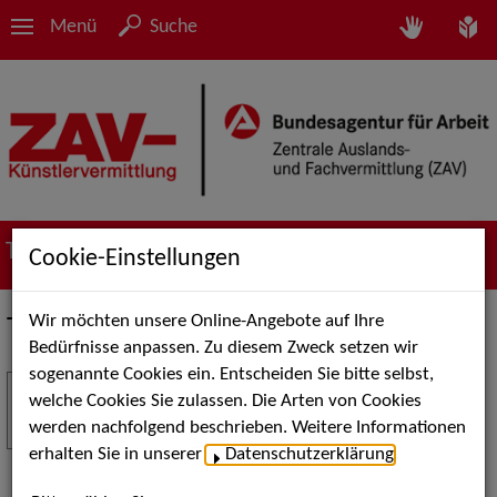
Menü
Suche
Termine
Cookie-Einstellungen
Wir möchten unsere Online-Angebote auf Ihre
Termine
Bedürfnisse anpassen. Zu diesem Zweck setzen wir
sogenannte Cookies ein. Entscheiden Sie bitte selbst,
Stuttgart Street Art
18
welche Cookies Sie zulassen. Die Arten von Cookies
JUL
werden nachfolgend beschrieben. Weitere Informationen
Kunst, Live-Acts und Aktionen für Kinder und
erhalten Sie in unserer
Datenschutzerklärung
.
Familien. Die Stuttgart Street Art verwandelt den
Schlossplatz am 18. Juli 2026 von12 bis 18 Uhr in