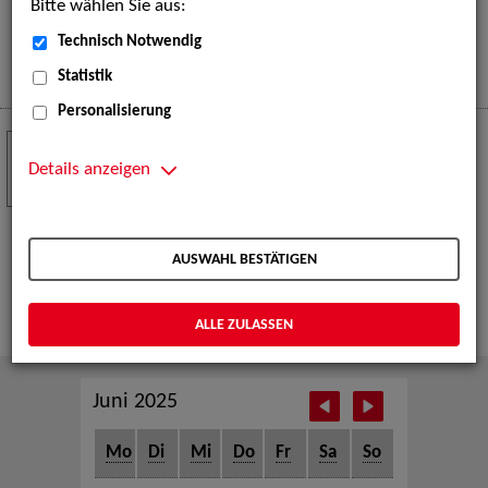
Bitte wählen Sie aus:
eine große Open-Air-Bühne voller Akrobatik, Tanz,
Musik und beeindruckender Live-Performances.
Technisch Notwendig
Mehr
Statistik
Personalisierung
Crew Call zur TeleVisionale – Film- und
24
Serienfestival Weimar
Details anzeigen
NOV
Die ZAV-Künstlervermittlung ist Gast auf der
TeleVisionale – Film- und Serienfestival in Weimar
AUSWAHL BESTÄTIGEN
und Eventpartnerin des Crew Call Weimar.
Mehr
ALLE ZULASSEN
Juni 2025
Mo
Di
Mi
Do
Fr
Sa
So