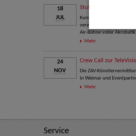
Stuttgart Street Art
18
JUL
Kunst, Live-Acts und Aktion
verwandelt den Schlosspla
Air-Bühne voller Akrobati
Mehr
Crew Call zur TeleVisi
24
NOV
Die ZAV-Künstlervermittlung
in Weimar und Eventpartne
Mehr
Service