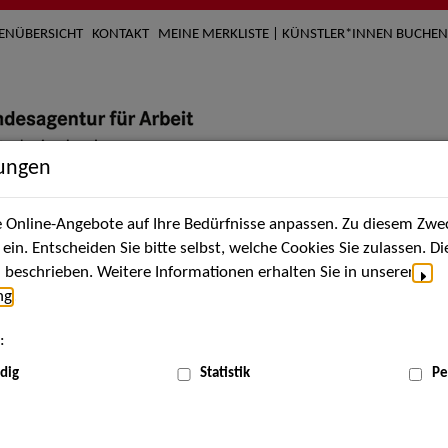
TENÜBERSICHT
KONTAKT
MEINE MERKLISTE | KÜNSTLER*INNEN BUCHEN
lungen
Online-Angebote auf Ihre Bedürfnisse anpassen. Zu diesem Zwec
nach Künstler*innen
Über uns
Aktuelles
Termi
in. Entscheiden Sie bitte selbst, welche Cookies Sie zulassen. D
beschrieben. Weitere Informationen erhalten Sie in unserer
ng
.
:
dig
Statistik
Pe
Mai