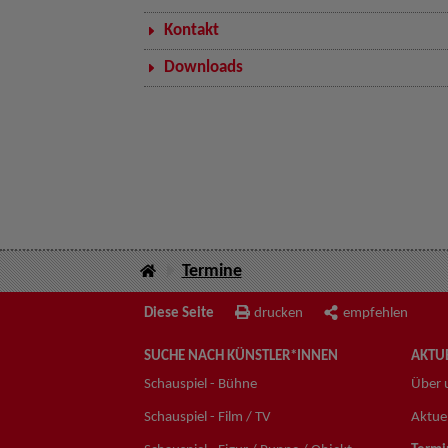
Kontakt
Downloads
Termine
Diese Seite
drucken
empfehlen
SUCHE NACH KÜNSTLER*INNEN
AKTUE
Schauspiel - Bühne
Über 
Schauspiel - Film / TV
Aktuel