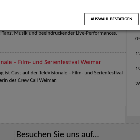
M
en für Kinder und Familien. Die Stuttgart Street Art
AUSWAHL BESTÄTIGEN
tz am 18. Juli 2026 von12 bis 18 Uhr in eine große Open-
k, Tanz, Musik und beeindruckender Live-Performances.
0
1
onale – Film- und Serienfestival Weimar
1
 ist Gast auf der TeleVisionale – Film- und Serienfestival
rin des Crew Call Weimar.
2
Besuchen Sie uns auf...