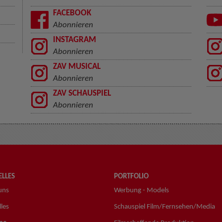
FACEBOOK
Abonnieren
INSTAGRAM
Abonnieren
ZAV MUSICAL
Abonnieren
ZAV SCHAUSPIEL
Abonnieren
LLES
PORTFOLIO
uns
Werbung - Models
les
Schauspiel Film/Fernsehen/Media