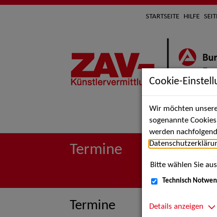
STARTSEITE
HILFE
SEI
Cookie-Einstel
Wir möchten unsere 
Suche 
sogenannte Cookies e
werden nachfolgend 
Datenschutzerkläru
Termine
Bitte wählen Sie aus
Technisch Notwen
Termine
Details anzeigen