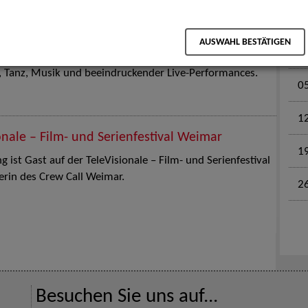
M
en für Kinder und Familien. Die Stuttgart Street Art
AUSWAHL BESTÄTIGEN
tz am 18. Juli 2026 von12 bis 18 Uhr in eine große Open-
k, Tanz, Musik und beeindruckender Live-Performances.
0
1
onale – Film- und Serienfestival Weimar
1
 ist Gast auf der TeleVisionale – Film- und Serienfestival
rin des Crew Call Weimar.
2
Besuchen Sie uns auf...