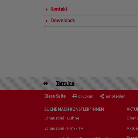
Kontakt
Downloads
Termine
Diese Seite
drucken
empfehlen
SUCHE NACH KÜNSTLER*INNEN
AKTUE
Schauspiel - Bühne
Über 
Schauspiel - Film / TV
Aktuel