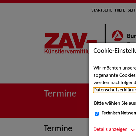
STARTSEITE
HILFE
SEI
Cookie-Einstel
Wir möchten unsere 
Suche 
sogenannte Cookies e
werden nachfolgend 
Datenschutzerkläru
Termine
Bitte wählen Sie aus
Technisch Notwen
Termine
Details anzeigen