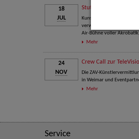
Stuttgart Street Art
18
JUL
Kunst, Live-Acts und Aktion
verwandelt den Schlosspla
Air-Bühne voller Akrobati
Mehr
Crew Call zur TeleVisi
24
NOV
Die ZAV-Künstlervermittlung
in Weimar und Eventpartne
Mehr
Service