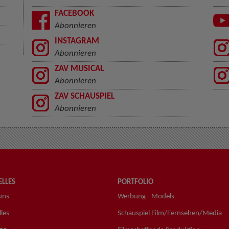
FACEBOOK
Abonnieren
INSTAGRAM
Abonnieren
ZAV MUSICAL
Abonnieren
ZAV SCHAUSPIEL
Abonnieren
LLES
PORTFOLIO
uns
Werbung - Models
les
Schauspiel Film/Fernsehen/Media