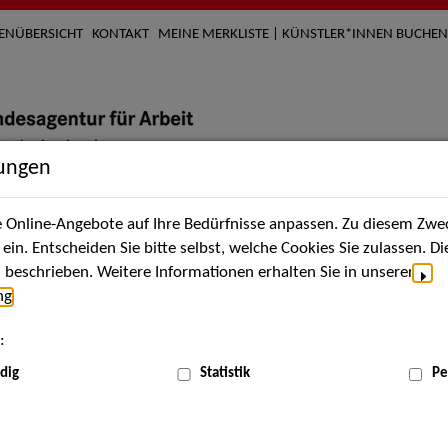
TENÜBERSICHT
KONTAKT
MEINE MERKLISTE | KÜNSTLER*INNEN BUCHEN
lungen
Online-Angebote auf Ihre Bedürfnisse anpassen. Zu diesem Zwec
nach Künstler*innen
Über uns
Aktuelles
Termi
in. Entscheiden Sie bitte selbst, welche Cookies Sie zulassen. D
beschrieben. Weitere Informationen erhalten Sie in unserer
ng
.
:
dig
Statistik
Pe
Mai