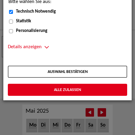
Bitte wählen Sie aus:
eine große Open-Air-Bühne voller Akrobatik, Tanz,
Musik und beeindruckender Live-Performances.
Technisch Notwendig
Mehr
Statistik
Personalisierung
Crew Call zur TeleVisionale – Film- und
24
Serienfestival Weimar
Details anzeigen
NOV
Die ZAV-Künstlervermittlung ist Gast auf der
TeleVisionale – Film- und Serienfestival in Weimar
AUSWAHL BESTÄTIGEN
und Eventpartnerin des Crew Call Weimar.
Mehr
ALLE ZULASSEN
Mai 2025
Mo
Di
Mi
Do
Fr
Sa
So