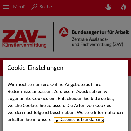
Menü
Suche
Termine
Cookie-Einstellungen
Wir möchten unsere Online-Angebote auf Ihre
Termine
Bedürfnisse anpassen. Zu diesem Zweck setzen wir
sogenannte Cookies ein. Entscheiden Sie bitte selbst,
Stuttgart Street Art
18
welche Cookies Sie zulassen. Die Arten von Cookies
JUL
werden nachfolgend beschrieben. Weitere Informationen
Kunst, Live-Acts und Aktionen für Kinder und
erhalten Sie in unserer
Datenschutzerklärung
.
Familien. Die Stuttgart Street Art verwandelt den
Schlossplatz am 18. Juli 2026 von12 bis 18 Uhr in