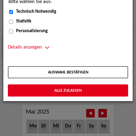
Bitte wählen Sie aus:
eine große Open-Air-Bühne voller Akrobatik, Tanz,
Musik und beeindruckender Live-Performances.
Technisch Notwendig
Mehr
Statistik
Personalisierung
Crew Call zur TeleVisionale – Film- und
24
Serienfestival Weimar
Details anzeigen
NOV
Die ZAV-Künstlervermittlung ist Gast auf der
TeleVisionale – Film- und Serienfestival in Weimar
AUSWAHL BESTÄTIGEN
und Eventpartnerin des Crew Call Weimar.
Mehr
ALLE ZULASSEN
Mai 2025
Mo
Di
Mi
Do
Fr
Sa
So