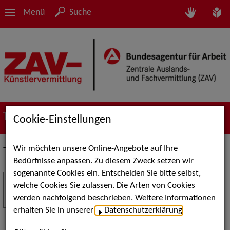
Menü
Suche
Termine
Cookie-Einstellungen
Wir möchten unsere Online-Angebote auf Ihre
Termine
Bedürfnisse anpassen. Zu diesem Zweck setzen wir
sogenannte Cookies ein. Entscheiden Sie bitte selbst,
Stuttgart Street Art
18
welche Cookies Sie zulassen. Die Arten von Cookies
JUL
werden nachfolgend beschrieben. Weitere Informationen
Kunst, Live-Acts und Aktionen für Kinder und
erhalten Sie in unserer
Datenschutzerklärung
.
Familien. Die Stuttgart Street Art verwandelt den
Schlossplatz am 18. Juli 2026 von12 bis 18 Uhr in