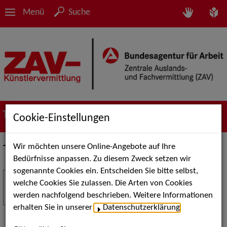
Menü
Suche
Termine
Cookie-Einstellungen
Wir möchten unsere Online-Angebote auf Ihre
Termine
Bedürfnisse anpassen. Zu diesem Zweck setzen wir
sogenannte Cookies ein. Entscheiden Sie bitte selbst,
Stuttgart Street Art
18
welche Cookies Sie zulassen. Die Arten von Cookies
JUL
werden nachfolgend beschrieben. Weitere Informationen
Kunst, Live-Acts und Aktionen für Kinder und
erhalten Sie in unserer
Datenschutzerklärung
.
Familien. Die Stuttgart Street Art verwandelt den
Schlossplatz am 18. Juli 2026 von12 bis 18 Uhr in