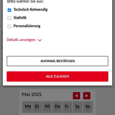
Bitte wählen Sie aus:
eine große Open-Air-Bühne voller Akrobatik, Tanz,
Musik und beeindruckender Live-Performances.
Technisch Notwendig
Mehr
Statistik
Personalisierung
Crew Call zur TeleVisionale – Film- und
24
Serienfestival Weimar
Details anzeigen
NOV
Die ZAV-Künstlervermittlung ist Gast auf der
TeleVisionale – Film- und Serienfestival in Weimar
AUSWAHL BESTÄTIGEN
und Eventpartnerin des Crew Call Weimar.
Mehr
ALLE ZULASSEN
Mai 2025
Mo
Di
Mi
Do
Fr
Sa
So