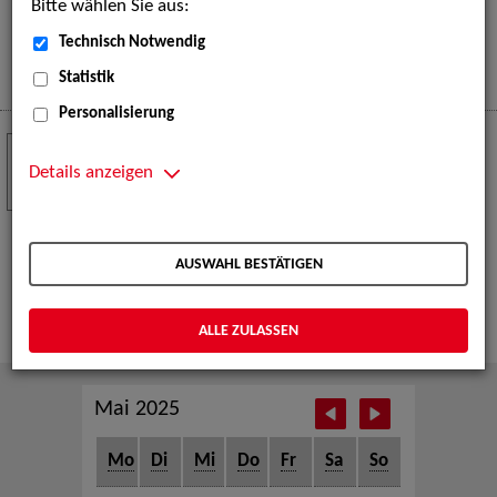
Bitte wählen Sie aus:
eine große Open-Air-Bühne voller Akrobatik, Tanz,
Musik und beeindruckender Live-Performances.
Technisch Notwendig
Mehr
Statistik
Personalisierung
Crew Call zur TeleVisionale – Film- und
24
Serienfestival Weimar
Details anzeigen
NOV
Die ZAV-Künstlervermittlung ist Gast auf der
TeleVisionale – Film- und Serienfestival in Weimar
AUSWAHL BESTÄTIGEN
und Eventpartnerin des Crew Call Weimar.
Mehr
ALLE ZULASSEN
Mai 2025
Mo
Di
Mi
Do
Fr
Sa
So