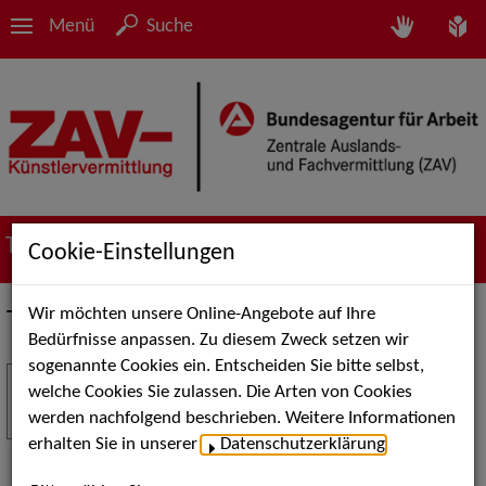
Menü
Suche
Termine
Cookie-Einstellungen
Wir möchten unsere Online-Angebote auf Ihre
Termine
Bedürfnisse anpassen. Zu diesem Zweck setzen wir
sogenannte Cookies ein. Entscheiden Sie bitte selbst,
Stuttgart Street Art
18
welche Cookies Sie zulassen. Die Arten von Cookies
JUL
werden nachfolgend beschrieben. Weitere Informationen
Kunst, Live-Acts und Aktionen für Kinder und
erhalten Sie in unserer
Datenschutzerklärung
.
Familien. Die Stuttgart Street Art verwandelt den
Schlossplatz am 18. Juli 2026 von12 bis 18 Uhr in