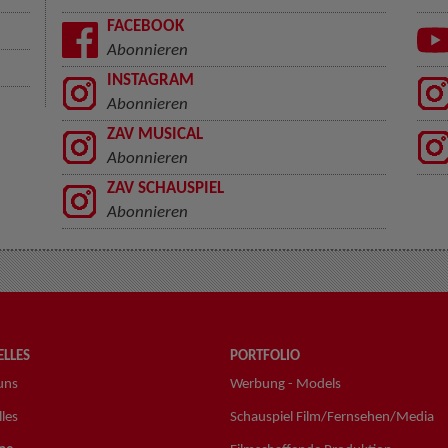
FACEBOOK
Abonnieren
INSTAGRAM
Abonnieren
ZAV MUSICAL
Abonnieren
ZAV SCHAUSPIEL
Abonnieren
LLES
PORTFOLIO
uns
Werbung - Models
les
Schauspiel Film/Fernsehen/Media