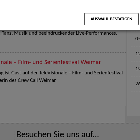
M
en für Kinder und Familien. Die Stuttgart Street Art
AUSWAHL BESTÄTIGEN
tz am 18. Juli 2026 von12 bis 18 Uhr in eine große Open-
k, Tanz, Musik und beeindruckender Live-Performances.
0
1
onale – Film- und Serienfestival Weimar
1
 ist Gast auf der TeleVisionale – Film- und Serienfestival
rin des Crew Call Weimar.
2
Besuchen Sie uns auf...