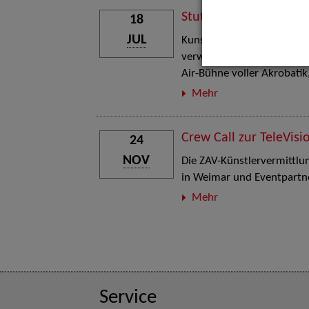
Stuttgart Street Art
18
JUL
Kunst, Live-Acts und Aktion
verwandelt den Schlosspla
Air-Bühne voller Akrobati
Mehr
Crew Call zur TeleVisi
24
NOV
Die ZAV-Künstlervermittlung
in Weimar und Eventpartne
Mehr
Service