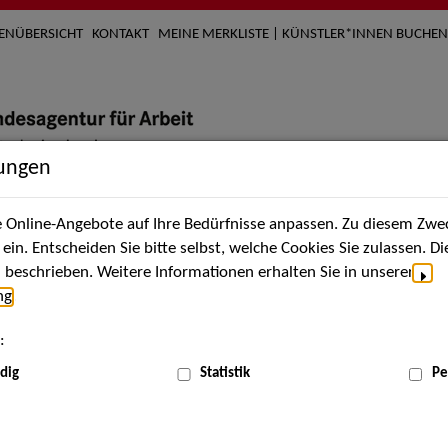
TENÜBERSICHT
KONTAKT
MEINE MERKLISTE | KÜNSTLER*INNEN BUCHEN
lungen
Online-Angebote auf Ihre Bedürfnisse anpassen. Zu diesem Zwec
nach Künstler*innen
Über uns
Aktuelles
Termi
in. Entscheiden Sie bitte selbst, welche Cookies Sie zulassen. D
beschrieben. Weitere Informationen erhalten Sie in unserer
ng
.
:
dig
Statistik
Pe
Mai