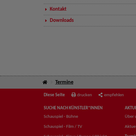
Kontakt
Downloads
Termine
Diese Seite
drucken
empfehlen
SUCHE NACH KÜNSTLER*INNEN
AKTUE
Schauspiel - Bühne
Über 
Schauspiel - Film / TV
Aktuel