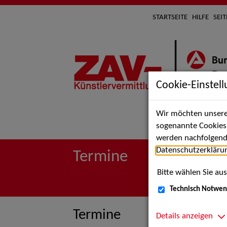
STARTSEITE
HILFE
SEI
Cookie-Einstel
Wir möchten unsere 
Suche 
sogenannte Cookies e
werden nachfolgend 
Datenschutzerkläru
Termine
Bitte wählen Sie aus
Technisch Notwen
Termine
Details anzeigen