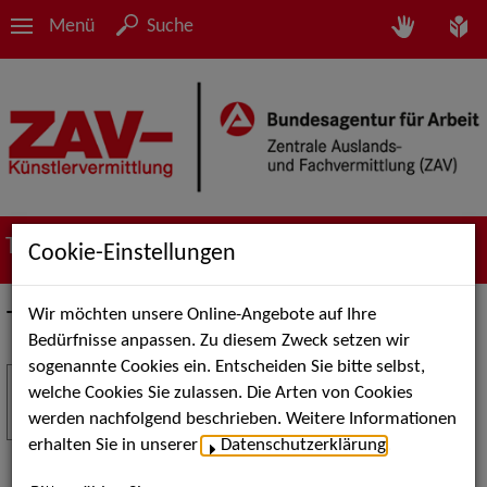
Menü
Suche
Termine
Cookie-Einstellungen
Wir möchten unsere Online-Angebote auf Ihre
Termine
Bedürfnisse anpassen. Zu diesem Zweck setzen wir
sogenannte Cookies ein. Entscheiden Sie bitte selbst,
Stuttgart Street Art
18
welche Cookies Sie zulassen. Die Arten von Cookies
JUL
werden nachfolgend beschrieben. Weitere Informationen
Kunst, Live-Acts und Aktionen für Kinder und
erhalten Sie in unserer
Datenschutzerklärung
.
Familien. Die Stuttgart Street Art verwandelt den
Schlossplatz am 18. Juli 2026 von12 bis 18 Uhr in