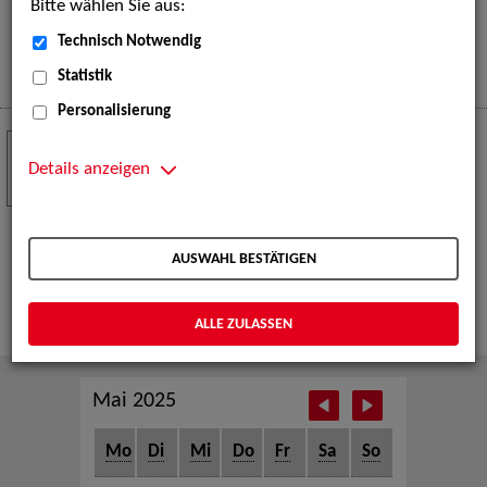
Bitte wählen Sie aus:
eine große Open-Air-Bühne voller Akrobatik, Tanz,
Musik und beeindruckender Live-Performances.
Technisch Notwendig
Mehr
Statistik
Personalisierung
Crew Call zur TeleVisionale – Film- und
24
Serienfestival Weimar
Details anzeigen
NOV
Die ZAV-Künstlervermittlung ist Gast auf der
TeleVisionale – Film- und Serienfestival in Weimar
AUSWAHL BESTÄTIGEN
und Eventpartnerin des Crew Call Weimar.
Mehr
ALLE ZULASSEN
Mai 2025
Mo
Di
Mi
Do
Fr
Sa
So