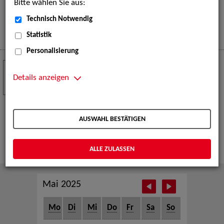
Bitte wählen Sie aus:
eine große Open-Air-Bühne voller Akrobatik, Tanz,
Musik und beeindruckender Live-Performances.
Technisch Notwendig
Mehr
Statistik
Personalisierung
Crew Call zur TeleVisionale – Film- und
24
Serienfestival Weimar
Details anzeigen
NOV
Die ZAV-Künstlervermittlung ist Gast auf der
TeleVisionale – Film- und Serienfestival in Weimar
AUSWAHL BESTÄTIGEN
und Eventpartnerin des Crew Call Weimar.
Mehr
ALLE ZULASSEN
Mai 2025
Mo
Di
Mi
Do
Fr
Sa
So