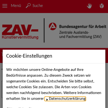
Menü
Suche
Termine
Cookie-Einstellungen
Wir möchten unsere Online-Angebote auf Ihre
Termine
Bedürfnisse anpassen. Zu diesem Zweck setzen wir
sogenannte Cookies ein. Entscheiden Sie bitte selbst,
Stuttgart Street Art
18
welche Cookies Sie zulassen. Die Arten von Cookies
JUL
werden nachfolgend beschrieben. Weitere Informationen
Kunst, Live-Acts und Aktionen für Kinder und
erhalten Sie in unserer
Datenschutzerklärung
.
Familien. Die Stuttgart Street Art verwandelt den
Schlossplatz am 18. Juli 2026 von12 bis 18 Uhr in