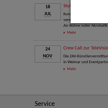
Stuttgart Street Art
18
JUL
Kunst, Live-Acts und Aktion
verwandelt den Schlosspla
Air-Bühne voller Akrobati
Mehr
Crew Call zur TeleVisi
24
NOV
Die ZAV-Künstlervermittlung
in Weimar und Eventpartne
Mehr
Service