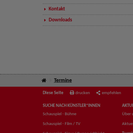
Kontakt
Downloads
Termine
Diese Seite
drucken
empfehlen
SUCHE NACH KÜNSTLER*INNEN
AKTUE
Schauspiel - Bühne
Über 
Schauspiel - Film / TV
Aktuel