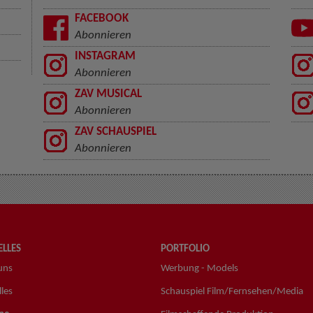
FACEBOOK
Abonnieren
INSTAGRAM
Abonnieren
ZAV MUSICAL
Abonnieren
ZAV SCHAUSPIEL
Abonnieren
LLES
PORTFOLIO
uns
Werbung - Models
les
Schauspiel Film/Fernsehen/Media