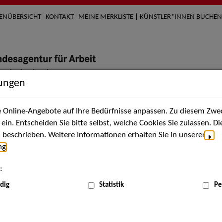
TENÜBERSICHT
KONTAKT
MEINE MERKLISTE | KÜNSTLER*INNEN BUCHEN
lungen
Online-Angebote auf Ihre Bedürfnisse anpassen. Zu diesem Zwec
nach Künstler*innen
Über uns
Aktuelles
Termi
in. Entscheiden Sie bitte selbst, welche Cookies Sie zulassen. D
beschrieben. Weitere Informationen erhalten Sie in unserer
ng
.
:
dig
Statistik
Pe
Apr