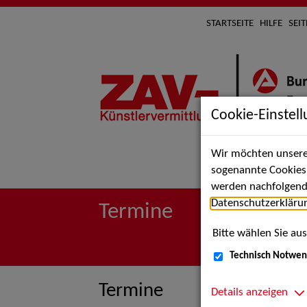
STARTSEITE
HILFE
SEI
Cookie-Einstel
Wir möchten unsere 
Suche 
sogenannte Cookies e
werden nachfolgend 
Datenschutzerkläru
Termine
Bitte wählen Sie aus
Technisch Notwen
Termine
Details anzeigen