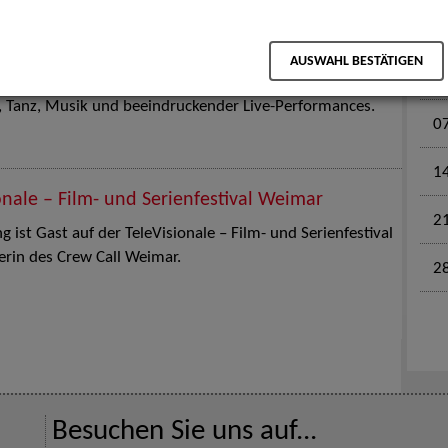
M
en für Kinder und Familien. Die Stuttgart Street Art
AUSWAHL BESTÄTIGEN
tz am 18. Juli 2026 von12 bis 18 Uhr in eine große Open-
k, Tanz, Musik und beeindruckender Live-Performances.
0
1
onale – Film- und Serienfestival Weimar
2
 ist Gast auf der TeleVisionale – Film- und Serienfestival
rin des Crew Call Weimar.
2
Besuchen Sie uns auf...