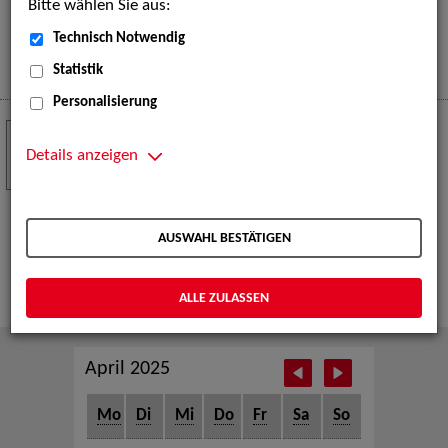
Bitte wählen Sie aus:
eine große Open-Air-Bühne voller Akrobatik, Tanz,
Musik und beeindruckender Live-Performances.
Technisch Notwendig
Mehr
Statistik
Personalisierung
Crew Call zur TeleVisionale – Film- und
24
Serienfestival Weimar
Details anzeigen
NOV
Die ZAV-Künstlervermittlung ist Gast auf der
TeleVisionale – Film- und Serienfestival in Weimar
AUSWAHL BESTÄTIGEN
und Eventpartnerin des Crew Call Weimar.
Mehr
ALLE ZULASSEN
April 2025
Mo
Di
Mi
Do
Fr
Sa
So