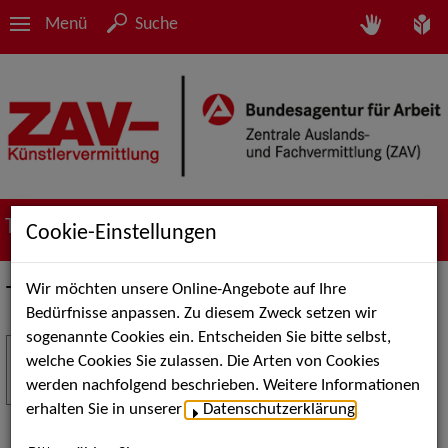
Menü
Suche
Termine
Cookie-Einstellungen
Wir möchten unsere Online-Angebote auf Ihre
Termine
Bedürfnisse anpassen. Zu diesem Zweck setzen wir
sogenannte Cookies ein. Entscheiden Sie bitte selbst,
Stuttgart Street Art
18
welche Cookies Sie zulassen. Die Arten von Cookies
JUL
werden nachfolgend beschrieben. Weitere Informationen
Kunst, Live-Acts und Aktionen für Kinder und
erhalten Sie in unserer
Datenschutzerklärung
.
Familien. Die Stuttgart Street Art verwandelt den
Schlossplatz am 18. Juli 2026 von12 bis 18 Uhr in