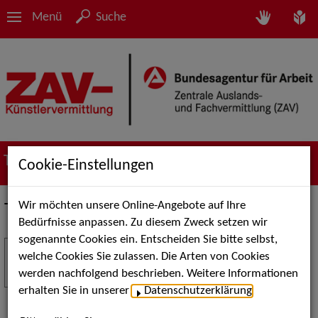
Menü
Suche
Termine
Cookie-Einstellungen
Wir möchten unsere Online-Angebote auf Ihre
Termine
Bedürfnisse anpassen. Zu diesem Zweck setzen wir
sogenannte Cookies ein. Entscheiden Sie bitte selbst,
Stuttgart Street Art
18
welche Cookies Sie zulassen. Die Arten von Cookies
JUL
werden nachfolgend beschrieben. Weitere Informationen
Kunst, Live-Acts und Aktionen für Kinder und
erhalten Sie in unserer
Datenschutzerklärung
.
Familien. Die Stuttgart Street Art verwandelt den
Schlossplatz am 18. Juli 2026 von12 bis 18 Uhr in