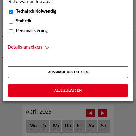
Bitte wählen Sie aus:
eine große Open-Air-Bühne voller Akrobatik, Tanz,
Musik und beeindruckender Live-Performances.
Technisch Notwendig
Mehr
Statistik
Personalisierung
Crew Call zur TeleVisionale – Film- und
24
Serienfestival Weimar
Details anzeigen
NOV
Die ZAV-Künstlervermittlung ist Gast auf der
TeleVisionale – Film- und Serienfestival in Weimar
AUSWAHL BESTÄTIGEN
und Eventpartnerin des Crew Call Weimar.
Mehr
ALLE ZULASSEN
April 2025
Mo
Di
Mi
Do
Fr
Sa
So