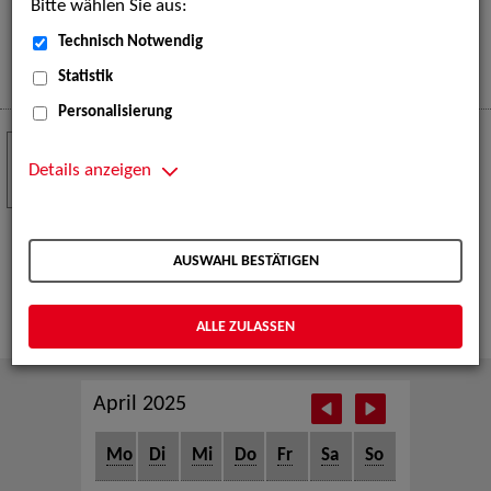
Bitte wählen Sie aus:
eine große Open-Air-Bühne voller Akrobatik, Tanz,
Musik und beeindruckender Live-Performances.
Technisch Notwendig
Mehr
Statistik
Personalisierung
Crew Call zur TeleVisionale – Film- und
24
Serienfestival Weimar
Details anzeigen
NOV
Die ZAV-Künstlervermittlung ist Gast auf der
TeleVisionale – Film- und Serienfestival in Weimar
AUSWAHL BESTÄTIGEN
und Eventpartnerin des Crew Call Weimar.
Mehr
ALLE ZULASSEN
April 2025
Mo
Di
Mi
Do
Fr
Sa
So