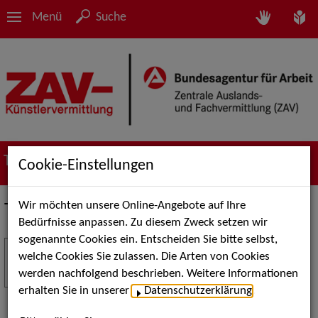
Menü
Suche
Termine
Cookie-Einstellungen
Wir möchten unsere Online-Angebote auf Ihre
Termine
Bedürfnisse anpassen. Zu diesem Zweck setzen wir
sogenannte Cookies ein. Entscheiden Sie bitte selbst,
Stuttgart Street Art
18
welche Cookies Sie zulassen. Die Arten von Cookies
JUL
werden nachfolgend beschrieben. Weitere Informationen
Kunst, Live-Acts und Aktionen für Kinder und
erhalten Sie in unserer
Datenschutzerklärung
.
Familien. Die Stuttgart Street Art verwandelt den
Schlossplatz am 18. Juli 2026 von12 bis 18 Uhr in