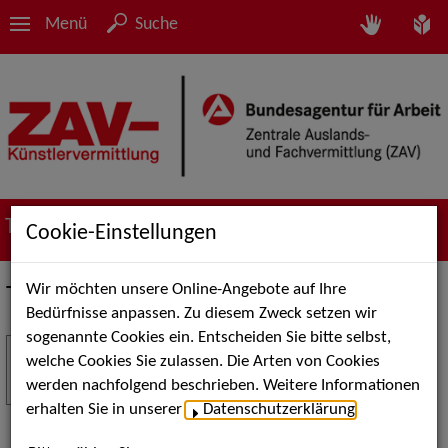
Menü
Suche
Termine
Cookie-Einstellungen
Wir möchten unsere Online-Angebote auf Ihre
Termine
Bedürfnisse anpassen. Zu diesem Zweck setzen wir
sogenannte Cookies ein. Entscheiden Sie bitte selbst,
Stuttgart Street Art
18
welche Cookies Sie zulassen. Die Arten von Cookies
JUL
werden nachfolgend beschrieben. Weitere Informationen
Kunst, Live-Acts und Aktionen für Kinder und
erhalten Sie in unserer
Datenschutzerklärung
.
Familien. Die Stuttgart Street Art verwandelt den
Schlossplatz am 18. Juli 2026 von12 bis 18 Uhr in