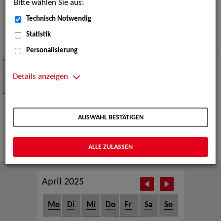
Bitte wählen Sie aus:
eine große Open-Air-Bühne voller Akrobatik, Tanz,
Musik und beeindruckender Live-Performances.
Technisch Notwendig
Mehr
Statistik
Personalisierung
Crew Call zur TeleVisionale – Film- und
24
Serienfestival Weimar
Details anzeigen
NOV
Die ZAV-Künstlervermittlung ist Gast auf der
TeleVisionale – Film- und Serienfestival in Weimar
AUSWAHL BESTÄTIGEN
und Eventpartnerin des Crew Call Weimar.
Mehr
ALLE ZULASSEN
April 2025
Mo
Di
Mi
Do
Fr
Sa
So