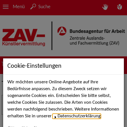
Menü
Suche
Termine
Cookie-Einstellungen
Wir möchten unsere Online-Angebote auf Ihre
Termine
Bedürfnisse anpassen. Zu diesem Zweck setzen wir
sogenannte Cookies ein. Entscheiden Sie bitte selbst,
Stuttgart Street Art
18
welche Cookies Sie zulassen. Die Arten von Cookies
JUL
werden nachfolgend beschrieben. Weitere Informationen
Kunst, Live-Acts und Aktionen für Kinder und
erhalten Sie in unserer
Datenschutzerklärung
.
Familien. Die Stuttgart Street Art verwandelt den
Schlossplatz am 18. Juli 2026 von12 bis 18 Uhr in