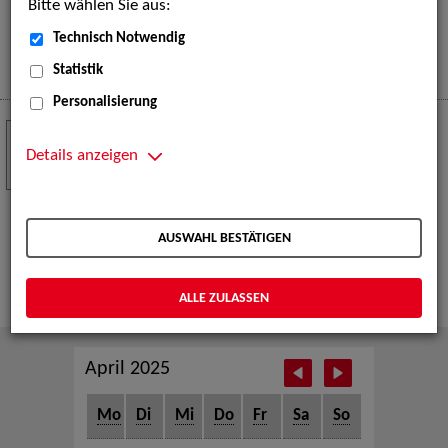
Bitte wählen Sie aus:
eine große Open-Air-Bühne voller Akrobatik, Tanz,
Musik und beeindruckender Live-Performances.
Technisch Notwendig
Mehr
Statistik
Personalisierung
Crew Call zur TeleVisionale – Film- und
24
Serienfestival Weimar
Details anzeigen
NOV
Die ZAV-Künstlervermittlung ist Gast auf der
TeleVisionale – Film- und Serienfestival in Weimar
AUSWAHL BESTÄTIGEN
und Eventpartnerin des Crew Call Weimar.
Mehr
ALLE ZULASSEN
April 2025
Mo
Di
Mi
Do
Fr
Sa
So