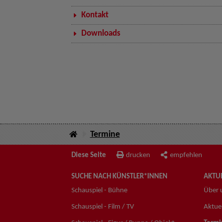
Kontakt
Downloads
Termine
Diese Seite
drucken
empfehlen
SUCHE NACH KÜNSTLER*INNEN
AKTUE
Schauspiel - Bühne
Über 
Schauspiel - Film / TV
Aktuel