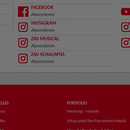
FACEBOOK
Abonnieren
INSTAGRAM
Abonnieren
ZAV MUSICAL
Abonnieren
ZAV SCHAUSPIEL
Abonnieren
LLES
PORTFOLIO
uns
Werbung - Models
les
Schauspiel Film/Fernsehen/Media