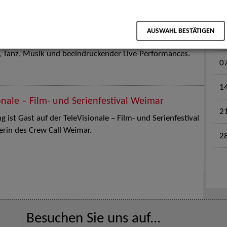
M
en für Kinder und Familien. Die Stuttgart Street Art
AUSWAHL BESTÄTIGEN
tz am 18. Juli 2026 von12 bis 18 Uhr in eine große Open-
k, Tanz, Musik und beeindruckender Live-Performances.
0
1
onale – Film- und Serienfestival Weimar
2
 ist Gast auf der TeleVisionale – Film- und Serienfestival
rin des Crew Call Weimar.
2
Besuchen Sie uns auf...