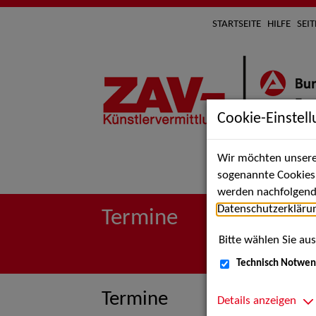
STARTSEITE
HILFE
SEI
Cookie-Einstel
Wir möchten unsere 
Suche 
sogenannte Cookies e
werden nachfolgend 
Datenschutzerkläru
Termine
Bitte wählen Sie aus
Technisch Notwen
Termine
Details anzeigen