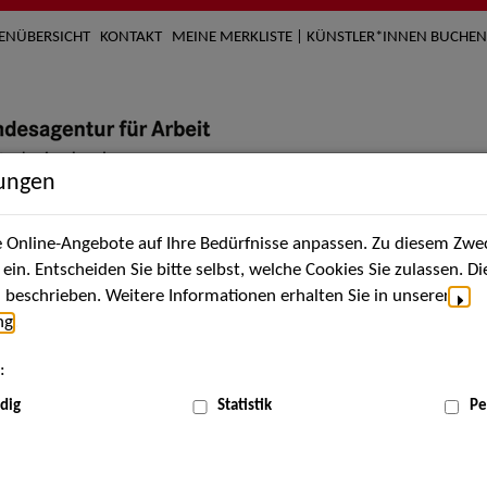
TENÜBERSICHT
KONTAKT
MEINE MERKLISTE | KÜNSTLER*INNEN BUCHEN
lungen
Online-Angebote auf Ihre Bedürfnisse anpassen. Zu diesem Zwec
nach Künstler*innen
Über uns
Aktuelles
Termi
in. Entscheiden Sie bitte selbst, welche Cookies Sie zulassen. D
beschrieben. Weitere Informationen erhalten Sie in unserer
ng
.
:
dig
Statistik
Pe
Apr