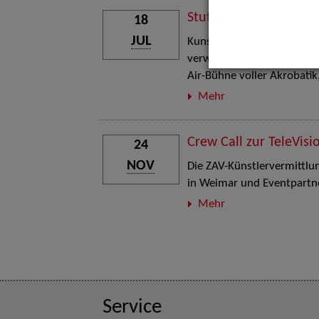
Stuttgart Street Art
18
JUL
Kunst, Live-Acts und Aktion
verwandelt den Schlosspla
Air-Bühne voller Akrobati
Mehr
Crew Call zur TeleVisi
24
NOV
Die ZAV-Künstlervermittlung
in Weimar und Eventpartne
Mehr
Service