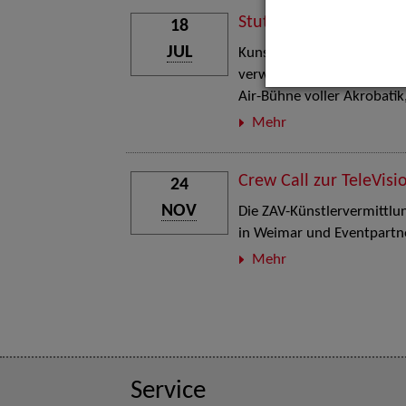
Stuttgart Street Art
18
JUL
Kunst, Live-Acts und Aktion
verwandelt den Schlosspla
Air-Bühne voller Akrobati
Mehr
Crew Call zur TeleVisi
24
NOV
Die ZAV-Künstlervermittlung
in Weimar und Eventpartne
Mehr
Service