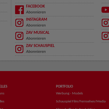
FACEBOOK
Abonnieren
INSTAGRAM
Abonnieren
ZAV MUSICAL
Abonnieren
ZAV SCHAUSPIEL
Abonnieren
LLES
PORTFOLIO
uns
Werbung - Models
les
Schauspiel Film/Fernsehen/Media