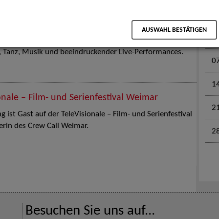
M
en für Kinder und Familien. Die Stuttgart Street Art
AUSWAHL BESTÄTIGEN
tz am 18. Juli 2026 von12 bis 18 Uhr in eine große Open-
k, Tanz, Musik und beeindruckender Live-Performances.
0
1
onale – Film- und Serienfestival Weimar
2
 ist Gast auf der TeleVisionale – Film- und Serienfestival
rin des Crew Call Weimar.
2
Besuchen Sie uns auf...