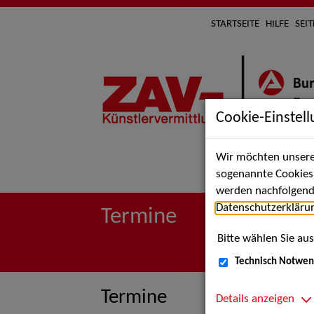
STARTSEITE
HILFE
SEI
Cookie-Einstel
Wir möchten unsere 
Suche 
sogenannte Cookies e
werden nachfolgend 
Datenschutzerkläru
Termine
Bitte wählen Sie aus
Technisch Notwen
Termine
Details anzeigen