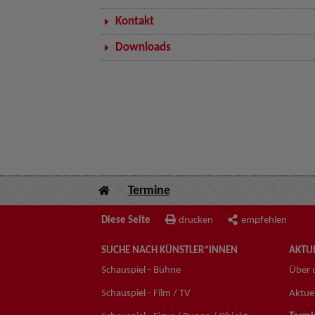
Kontakt
Downloads
Termine
Diese Seite
drucken
empfehlen
SUCHE NACH KÜNSTLER*INNEN
AKTUE
Schauspiel - Bühne
Über 
Schauspiel - Film / TV
Aktuel