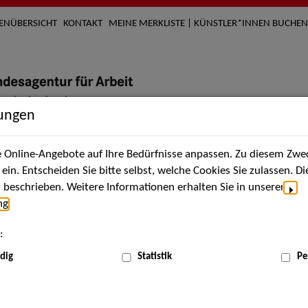
TENÜBERSICHT
KONTAKT
MEINE MERKLISTE | KÜNSTLER*INNEN BUCHEN
lungen
Online-Angebote auf Ihre Bedürfnisse anpassen. Zu diesem Zwec
nach Künstler*innen
Über uns
Aktuelles
Termi
in. Entscheiden Sie bitte selbst, welche Cookies Sie zulassen. D
beschrieben. Weitere Informationen erhalten Sie in unserer
ng
.
:
dig
Statistik
Pe
Apr