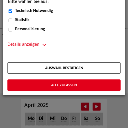
Bitte wählen Sie aus:
eine große Open-Air-Bühne voller Akrobatik, Tanz,
Musik und beeindruckender Live-Performances.
Technisch Notwendig
Mehr
Statistik
Personalisierung
Crew Call zur TeleVisionale – Film- und
24
Serienfestival Weimar
Details anzeigen
NOV
Die ZAV-Künstlervermittlung ist Gast auf der
TeleVisionale – Film- und Serienfestival in Weimar
AUSWAHL BESTÄTIGEN
und Eventpartnerin des Crew Call Weimar.
Mehr
ALLE ZULASSEN
April 2025
Mo
Di
Mi
Do
Fr
Sa
So