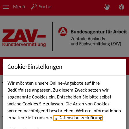
Menü
Suche
Termine
Cookie-Einstellungen
Wir möchten unsere Online-Angebote auf Ihre
Termine
Bedürfnisse anpassen. Zu diesem Zweck setzen wir
sogenannte Cookies ein. Entscheiden Sie bitte selbst,
Stuttgart Street Art
18
welche Cookies Sie zulassen. Die Arten von Cookies
JUL
werden nachfolgend beschrieben. Weitere Informationen
Kunst, Live-Acts und Aktionen für Kinder und
erhalten Sie in unserer
Datenschutzerklärung
.
Familien. Die Stuttgart Street Art verwandelt den
Schlossplatz am 18. Juli 2026 von12 bis 18 Uhr in