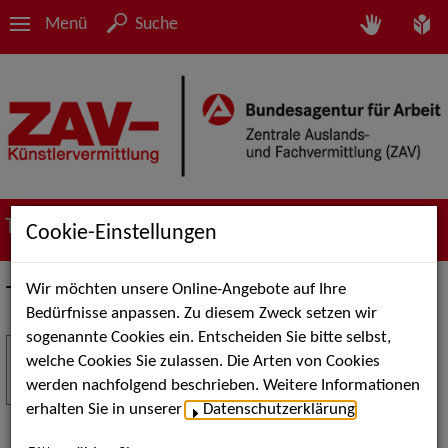
Menü
Suche
Termine
Cookie-Einstellungen
Wir möchten unsere Online-Angebote auf Ihre
Termine
Bedürfnisse anpassen. Zu diesem Zweck setzen wir
sogenannte Cookies ein. Entscheiden Sie bitte selbst,
Stuttgart Street Art
18
welche Cookies Sie zulassen. Die Arten von Cookies
JUL
werden nachfolgend beschrieben. Weitere Informationen
Kunst, Live-Acts und Aktionen für Kinder und
erhalten Sie in unserer
Datenschutzerklärung
.
Familien. Die Stuttgart Street Art verwandelt den
Schlossplatz am 18. Juli 2026 von12 bis 18 Uhr in