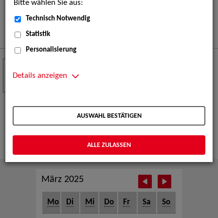
Bitte wählen Sie aus:
eine große Open-Air-Bühne voller Akrobatik, Tanz,
Musik und beeindruckender Live-Performances.
Technisch Notwendig
Mehr
Statistik
Personalisierung
Crew Call zur TeleVisionale – Film- und
24
Serienfestival Weimar
Details anzeigen
NOV
Die ZAV-Künstlervermittlung ist Gast auf der
TeleVisionale – Film- und Serienfestival in Weimar
AUSWAHL BESTÄTIGEN
und Eventpartnerin des Crew Call Weimar.
Mehr
ALLE ZULASSEN
März 2025
Mo
Di
Mi
Do
Fr
Sa
So