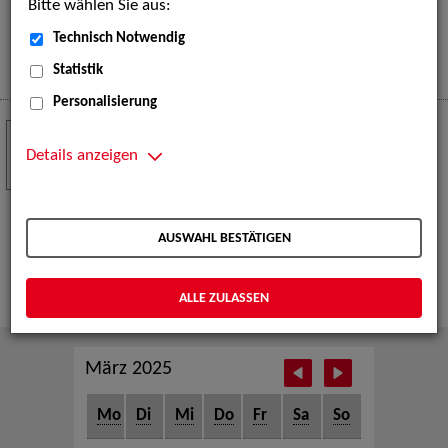
Bitte wählen Sie aus:
eine große Open-Air-Bühne voller Akrobatik, Tanz,
Musik und beeindruckender Live-Performances.
Technisch Notwendig
Mehr
Statistik
Personalisierung
Crew Call zur TeleVisionale – Film- und
24
Serienfestival Weimar
Details anzeigen
NOV
Die ZAV-Künstlervermittlung ist Gast auf der
TeleVisionale – Film- und Serienfestival in Weimar
AUSWAHL BESTÄTIGEN
und Eventpartnerin des Crew Call Weimar.
Mehr
ALLE ZULASSEN
März 2025
Mo
Di
Mi
Do
Fr
Sa
So