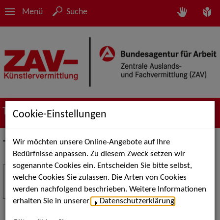
Menü
Suche
Termine
Cookie-Einstellungen
Wir möchten unsere Online-Angebote auf Ihre
Termine
Bedürfnisse anpassen. Zu diesem Zweck setzen wir
sogenannte Cookies ein. Entscheiden Sie bitte selbst,
Stuttgart Street Art
18
welche Cookies Sie zulassen. Die Arten von Cookies
JUL
werden nachfolgend beschrieben. Weitere Informationen
Kunst, Live-Acts und Aktionen für Kinder und
erhalten Sie in unserer
Datenschutzerklärung
.
Familien. Die Stuttgart Street Art verwandelt den
Schlossplatz am 18. Juli 2026 von12 bis 18 Uhr in