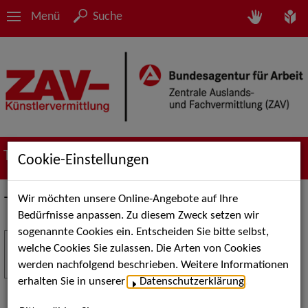
Menü
Suche
Termine
Cookie-Einstellungen
Wir möchten unsere Online-Angebote auf Ihre
Termine
Bedürfnisse anpassen. Zu diesem Zweck setzen wir
sogenannte Cookies ein. Entscheiden Sie bitte selbst,
Stuttgart Street Art
18
welche Cookies Sie zulassen. Die Arten von Cookies
JUL
werden nachfolgend beschrieben. Weitere Informationen
Kunst, Live-Acts und Aktionen für Kinder und
erhalten Sie in unserer
Datenschutzerklärung
.
Familien. Die Stuttgart Street Art verwandelt den
Schlossplatz am 18. Juli 2026 von12 bis 18 Uhr in