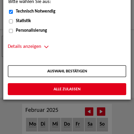
Bitte wählen Sie aus:
eine große Open-Air-Bühne voller Akrobatik, Tanz,
Musik und beeindruckender Live-Performances.
Technisch Notwendig
Mehr
Statistik
Personalisierung
Crew Call zur TeleVisionale – Film- und
24
Serienfestival Weimar
Details anzeigen
NOV
Die ZAV-Künstlervermittlung ist Gast auf der
TeleVisionale – Film- und Serienfestival in Weimar
AUSWAHL BESTÄTIGEN
und Eventpartnerin des Crew Call Weimar.
Mehr
ALLE ZULASSEN
Februar 2025
Mo
Di
Mi
Do
Fr
Sa
So