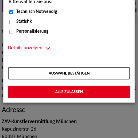
Bitte wählen Sie aus:
Technisch Notwendig
Quelle:
Foto (c) ZAV-Künstlervermittlung
Statistik
Personalisierung
Standort mit
EURES-Beratung
(Frau
Sabine Hug
).
Unsere Agentur in München ist regional zuständig für den
Details anzeigen
Freistaat Bayern.
Einzelne Sparten arbeiten überregional und im internationalen
Kontext.
AUSWAHL BESTÄTIGEN
Öffnungszeiten:
Montag bis Donnerstag 08:00 Uhr bis 16:30 Uhr, Freitag 08:00
ALLE ZULASSEN
Uhr bis 14:30 Uhr und nach telefonischer Terminvereinbarung.
Adresse
ZAV-Künstlervermittlung München
Kapuzinerstr. 26
80337
München