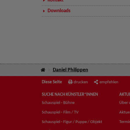
Kontakt
Downloads
Daniel Philippen
Diese Seite
drucken
empfehlen
SUCHE NACH KÜNSTLER*INNEN
AKTUE
Schauspiel - Bühne
Über 
Schauspiel - Film / TV
Aktuel
Schauspiel - Figur / Puppe / Objekt
Termi