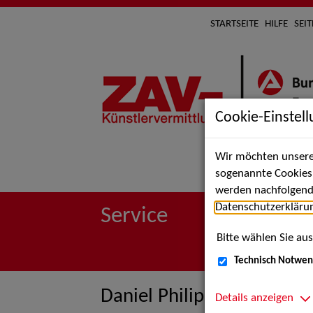
STARTSEITE
HILFE
SEI
Cookie-Einstel
Wir möchten unsere 
Suche 
sogenannte Cookies e
werden nachfolgend 
Datenschutzerkläru
Service
Bitte wählen Sie aus
Technisch Notwen
Daniel Philippen
Details anzeigen