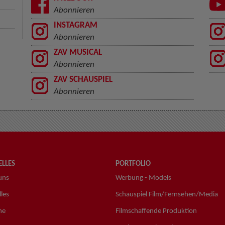
Abonnieren
INSTAGRAM
Abonnieren
ZAV MUSICAL
Abonnieren
ZAV SCHAUSPIEL
Abonnieren
LLES
PORTFOLIO
uns
Werbung - Models
les
Schauspiel Film/Fernsehen/Media
ne
Filmschaffende Produktion