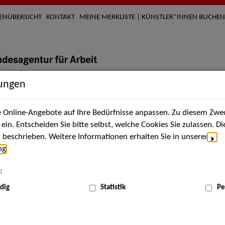
TENÜBERSICHT
KONTAKT
MEINE MERKLISTE | KÜNSTLER*INNEN BUCHEN
lungen
Online-Angebote auf Ihre Bedürfnisse anpassen. Zu diesem Zwec
nach Künstler*innen
Über uns
Aktuelles
Termi
in. Entscheiden Sie bitte selbst, welche Cookies Sie zulassen. D
beschrieben. Weitere Informationen erhalten Sie in unserer
ng
.
:
ME
dig
Statistik
Pe