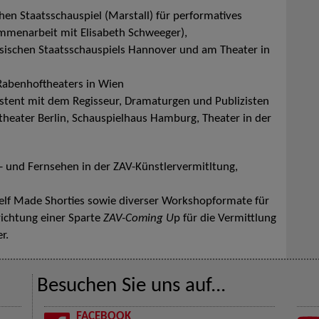
chen Staatsschauspiel (Marstall) für performatives
ammenarbeit mit Elisabeth Schweeger),
hsischen Staatsschauspiels Hannover und am Theater in
Rabenhoftheaters in Wien
tent mit dem Regisseur, Dramaturgen und Publizisten
theater Berlin, Schauspielhaus Hamburg, Theater in der
m- und Fernsehen in der ZAV-Künstlervermitltung,
 Self Made Shorties sowie diverser Workshopformate für
richtung einer Sparte
ZAV-Coming U
p für die Vermittlung
r.
Besuchen Sie uns auf...
FACEBOOK