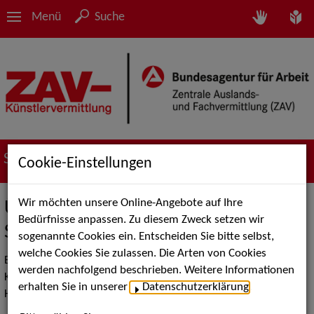
Menü
Suche
Suche nach Künstler*innen
Cookie-Einstellungen
Wir möchten unsere Online-Angebote auf Ihre
Überblick über die Kategorien Ihrer
Bedürfnisse anpassen. Zu diesem Zweck setzen wir
Suche
sogenannte Cookies ein. Entscheiden Sie bitte selbst,
welche Cookies Sie zulassen. Die Arten von Cookies
Bitte wählen Sie eine Hauptrubrik, in der Sie Ihre Suche nach
werden nachfolgend beschrieben. Weitere Informationen
Künstler*innen-Sedcards durchführen möchten. Folgende
erhalten Sie in unserer
Datenschutzerklärung
.
Hauptrubriken stehen Ihnen dabei zur Verfügung: