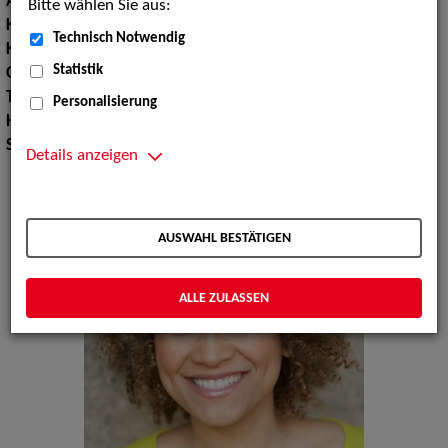
Augenfarbe:
dunkelbraun
Bitte wählen Sie aus:
Körpergröße:
174 cm
Technisch Notwendig
Konfektionsgröße:
50 52
Statistik
Oberweite:
124
Taille:
104
Personalisierung
Hüfte:
147
Schuhgröße:
41
Details anzeigen
AUSWAHL BESTÄTIGEN
ALLE ZULASSEN