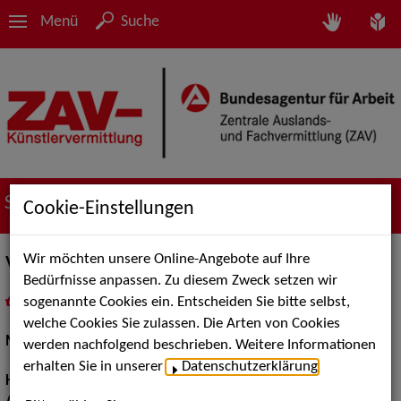
Menü
Suche
Suche nach Künstler*innen
Cookie-Einstellungen
Wir möchten unsere Online-Angebote auf Ihre
Victorine
Bedürfnisse anpassen. Zu diesem Zweck setzen wir
sogenannte Cookies ein. Entscheiden Sie bitte selbst,
in
Meine Merkliste
legen
als PDF speichern
welche Cookies Sie zulassen. Die Arten von Cookies
Models / Werbung:
Fotomodell, Mannequin
werden nachfolgend beschrieben. Weitere Informationen
erhalten Sie in unserer
Datenschutzerklärung
.
Haarfarbe:
hellbraun