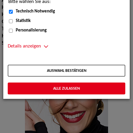
Augenfarbe:
braun
Bitte wählen Sie aus:
Körpergröße:
180 cm
Technisch Notwendig
Konfektionsgröße:
36
Statistik
Oberweite:
87
Taille:
64
Personalisierung
Hüfte:
98
Schuhgröße:
41
Details anzeigen
AUSWAHL BESTÄTIGEN
ALLE ZULASSEN