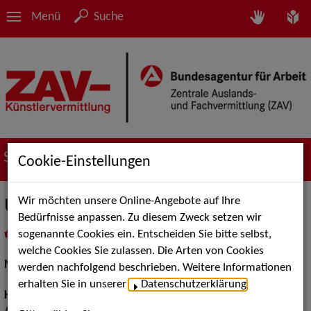
Menü
Suche
Suche nach Künstler*innen
Cookie-Einstellungen
Wir möchten unsere Online-Angebote auf Ihre
Una S.
Bedürfnisse anpassen. Zu diesem Zweck setzen wir
sogenannte Cookies ein. Entscheiden Sie bitte selbst,
in
Meine Merkliste
legen
als PDF speichern
welche Cookies Sie zulassen. Die Arten von Cookies
Models / Werbung:
Fotomodell, Mannequin
werden nachfolgend beschrieben. Weitere Informationen
erhalten Sie in unserer
Datenschutzerklärung
.
Haarfarbe:
braun