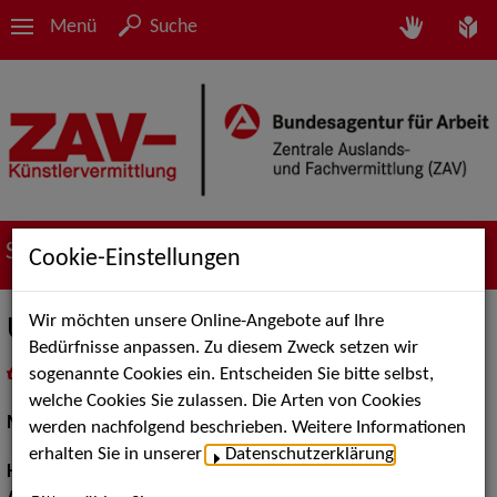
Menü
Suche
Suche nach Künstler*innen
Cookie-Einstellungen
Wir möchten unsere Online-Angebote auf Ihre
Ulla L.
Bedürfnisse anpassen. Zu diesem Zweck setzen wir
sogenannte Cookies ein. Entscheiden Sie bitte selbst,
in
Meine Merkliste
legen
als PDF speichern
welche Cookies Sie zulassen. Die Arten von Cookies
Models / Werbung:
Fotomodell, Mannequin
werden nachfolgend beschrieben. Weitere Informationen
erhalten Sie in unserer
Datenschutzerklärung
.
Haarfarbe:
blond