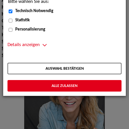
Augenfarbe:
blau
Bitte wählen Sie aus:
Körpergröße:
178 cm
Technisch Notwendig
Konfektionsgröße:
36
Statistik
Oberweite:
88
Taille:
68
Personalisierung
Hüfte:
90
Schuhgröße:
38
Details anzeigen
Specials:
Wäsche, Laufsteg
Sport:
Yoga
AUSWAHL BESTÄTIGEN
ALLE ZULASSEN