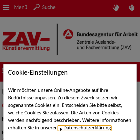
Menü
Suche
Suche nach Künstler*innen
Cookie-Einstellungen
Wir möchten unsere Online-Angebote auf Ihre
Uchenna U.
Bedürfnisse anpassen. Zu diesem Zweck setzen wir
sogenannte Cookies ein. Entscheiden Sie bitte selbst,
in
Meine Merkliste
legen
als PDF speichern
welche Cookies Sie zulassen. Die Arten von Cookies
Models / Werbung:
Mannequin, Fotomodell
werden nachfolgend beschrieben. Weitere Informationen
erhalten Sie in unserer
Datenschutzerklärung
.
Haarfarbe:
braun