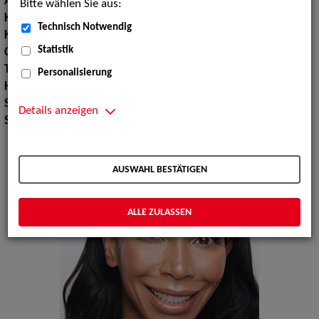
Augenfarbe:
braun
Bitte wählen Sie aus:
Körpergröße:
173 cm
Technisch Notwendig
Konfektionsgröße:
36
Statistik
Oberweite:
90
Taille:
64
Personalisierung
Hüfte:
98
Schuhgröße:
39
Details anzeigen
Specials:
Bademode, Wäsche, Laufsteg
AUSWAHL BESTÄTIGEN
ALLE ZULASSEN