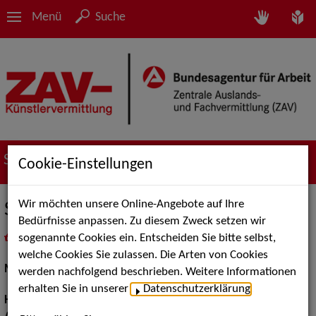
Menü
Suche
Suche nach Künstler*innen
Cookie-Einstellungen
Wir möchten unsere Online-Angebote auf Ihre
Susanne T.
Bedürfnisse anpassen. Zu diesem Zweck setzen wir
sogenannte Cookies ein. Entscheiden Sie bitte selbst,
in
Meine Merkliste
legen
als PDF speichern
welche Cookies Sie zulassen. Die Arten von Cookies
Models / Werbung:
Fotomodell
werden nachfolgend beschrieben. Weitere Informationen
erhalten Sie in unserer
Datenschutzerklärung
.
Haarfarbe:
blond