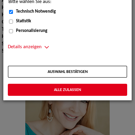
Augenfarbe:
blau, grünblau
Bitte wählen Sie aus:
Körpergröße:
175 cm
Technisch Notwendig
Konfektionsgröße:
34 36
Statistik
Oberweite:
85
Taille:
65
Personalisierung
Hüfte:
94
Schuhgröße:
41
Details anzeigen
Specials:
Laufsteg, Hände
AUSWAHL BESTÄTIGEN
ALLE ZULASSEN