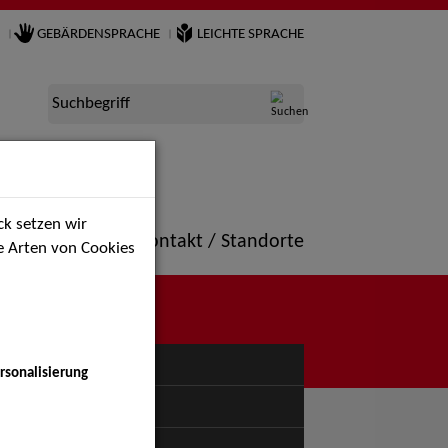
GEBÄRDENSPRACHE
LEICHTE SPRACHE
Suchbegriff
k setzen wir
ne
Portfolio
Kontakt / Standorte
ie Arten von Cookies
NÜ
rsonalisierung
uspiel - Bühne