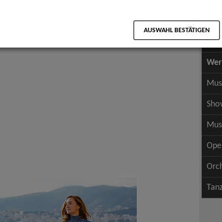
Scha
als PDF speichern
Scha
AUSWAHL BESTÄTIGEN
Wer
Wer
Mus
Sho
Mus
Ope
Orc
Tan