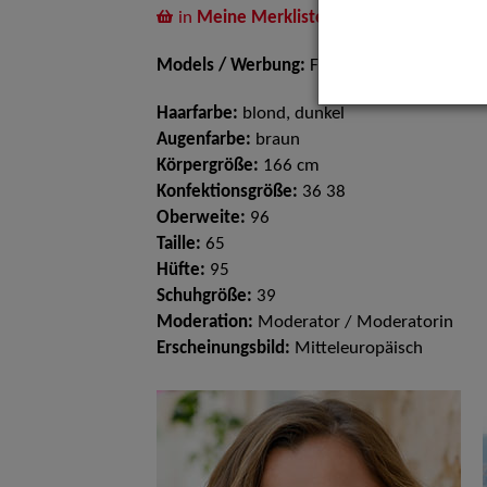
in
Meine Merkliste
legen
Models / Werbung:
Fotomodell
Haarfarbe:
blond, dunkel
Augenfarbe:
braun
Körpergröße:
166 cm
Konfektionsgröße:
36 38
Oberweite:
96
Taille:
65
Hüfte:
95
Schuhgröße:
39
Moderation:
Moderator / Moderatorin
Erscheinungsbild:
Mitteleuropäisch