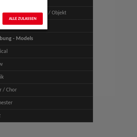
uspiel - Film / TV
uspiel - Figur / Puppe / Objekt
ALLE ZULASSEN
bung - Talents
bung - Models
ical
w
ik
r / Chor
hester
z