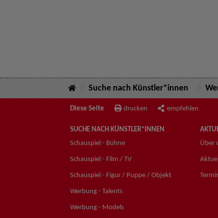
Suche nach Künstler*innen
Wer
Diese Seite
drucken
empfehlen
SUCHE NACH KÜNSTLER*INNEN
AKTUE
Schauspiel - Bühne
Über 
Schauspiel - Film / TV
Aktuel
Schauspiel - Figur / Puppe / Objekt
Termi
Werbung - Talents
Werbung - Models