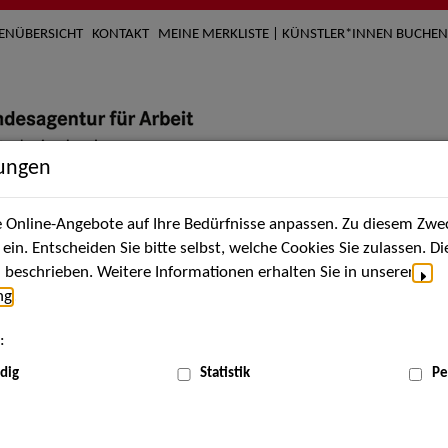
TENÜBERSICHT
KONTAKT
MEINE MERKLISTE | KÜNSTLER*INNEN BUCHEN
lungen
Online-Angebote auf Ihre Bedürfnisse anpassen. Zu diesem Zwec
nach Künstler*innen
Über uns
Aktuelles
Termi
in. Entscheiden Sie bitte selbst, welche Cookies Sie zulassen. D
beschrieben. Weitere Informationen erhalten Sie in unserer
ng
.
nnen
:
ME
dig
Statistik
Pe
Scha