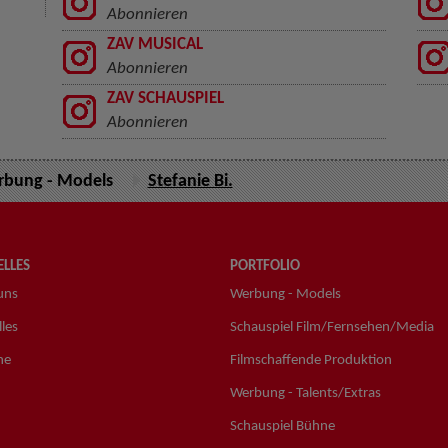
Abonnieren
ZAV MUSICAL
Abonnieren
ZAV SCHAUSPIEL
Abonnieren
bung - Models
Stefanie Bi.
LLES
PORTFOLIO
uns
Werbung - Models
les
Schauspiel Film/Fernsehen/Media
ne
Filmschaffende Produktion
Werbung - Talents/Extras
Schauspiel Bühne