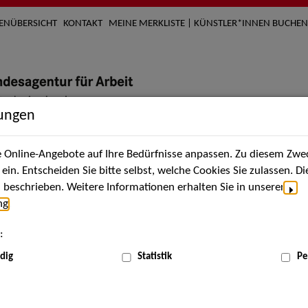
TENÜBERSICHT
KONTAKT
MEINE MERKLISTE | KÜNSTLER*INNEN BUCHEN
lungen
Online-Angebote auf Ihre Bedürfnisse anpassen. Zu diesem Zwec
nach Künstler*innen
Über uns
Aktuelles
Termi
in. Entscheiden Sie bitte selbst, welche Cookies Sie zulassen. D
beschrieben. Weitere Informationen erhalten Sie in unserer
ng
.
nnen
:
ME
dig
Statistik
Pe
Scha