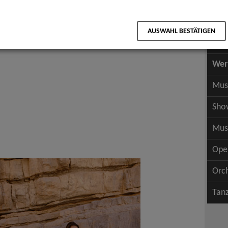
Scha
als PDF speichern
Scha
AUSWAHL BESTÄTIGEN
Wer
Wer
Mus
Sho
Mus
Ope
Orc
Tan