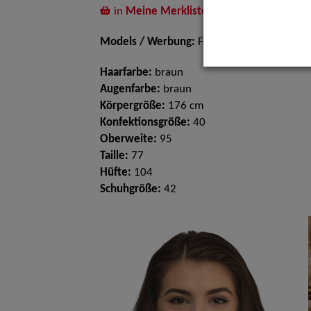
in
Meine Merkliste
legen
Models / Werbung:
Fotomodell
Haarfarbe:
braun
Augenfarbe:
braun
Körpergröße:
176 cm
Konfektionsgröße:
40
Oberweite:
95
Taille:
77
Hüfte:
104
Schuhgröße:
42