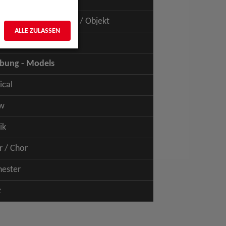
uspiel - Film / TV
uspiel - Figur / Puppe / Objekt
ALLE ZULASSEN
bung - Talents
bung - Models
ical
w
ik
r / Chor
hester
z