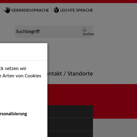
GEBÄRDENSPRACHE
LEICHTE SPRACHE
Suchbegriff
k setzen wir
ne
Portfolio
Kontakt / Standorte
ie Arten von Cookies
NÜ
rsonalisierung
uspiel - Bühne