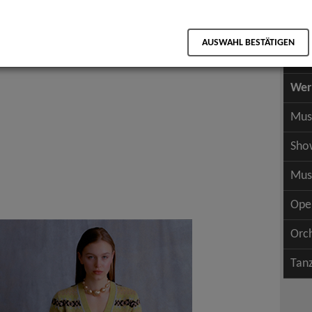
Scha
als PDF speichern
Scha
AUSWAHL BESTÄTIGEN
Wer
Wer
Mus
Sho
Mus
Ope
Orc
Tan