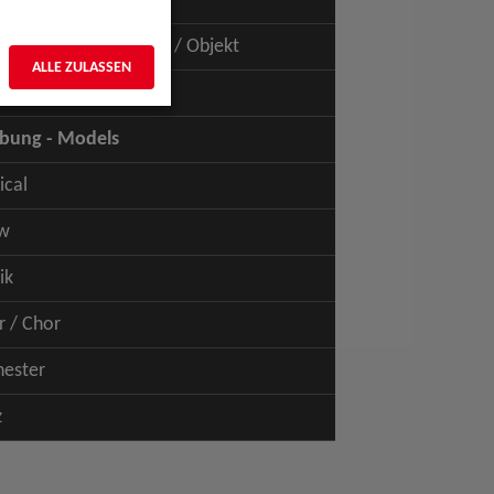
uspiel - Film / TV
uspiel - Figur / Puppe / Objekt
ALLE ZULASSEN
bung - Talents
bung - Models
ical
w
ik
r / Chor
hester
z