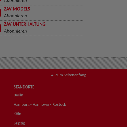
Abonnieren
ZAV MODELS
Abonnieren
ZAV UNTERHALTUNG
Abonnieren
Zum Seitenanfang
STANDORTE
Berlin
Hamburg - Hannover - Rostock
Köln
Leipzig