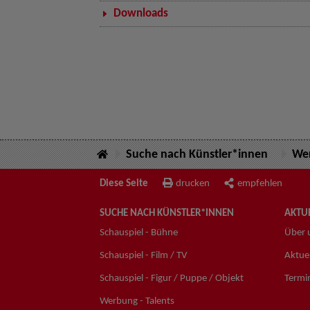
Downloads
Suche nach Künstler*innen
Wer
Diese Seite
drucken
empfehlen
SUCHE NACH KÜNSTLER*INNEN
AKTUE
Schauspiel - Bühne
Über 
Schauspiel - Film / TV
Aktuel
Schauspiel - Figur / Puppe / Objekt
Termi
Werbung - Talents