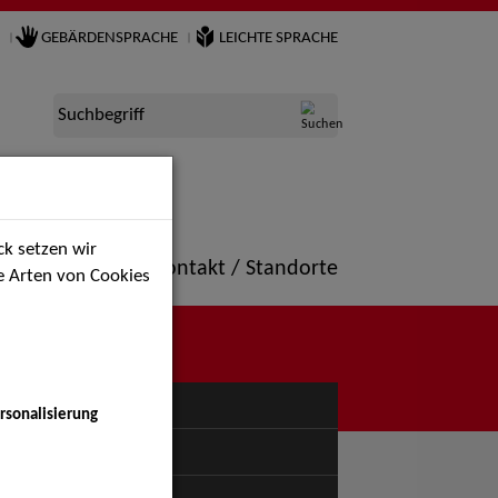
GEBÄRDENSPRACHE
LEICHTE SPRACHE
Suchbegriff
k setzen wir
ne
Portfolio
Kontakt / Standorte
ie Arten von Cookies
NÜ
rsonalisierung
uspiel - Bühne