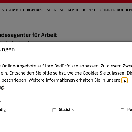
TENÜBERSICHT
KONTAKT
MEINE MERKLISTE | KÜNSTLER*INNEN BUCHEN
lungen
Online-Angebote auf Ihre Bedürfnisse anpassen. Zu diesem Zwec
nach Künstler*innen
Über uns
Aktuelles
Termi
in. Entscheiden Sie bitte selbst, welche Cookies Sie zulassen. D
beschrieben. Weitere Informationen erhalten Sie in unserer
ng
.
nnen
:
ME
dig
Statistik
Pe
Scha