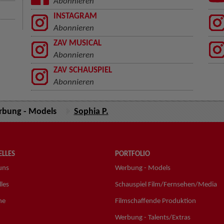
Abonnieren
INSTAGRAM
Abonnieren
ZAV MUSICAL
Abonnieren
ZAV SCHAUSPIEL
Abonnieren
bung - Models
Sophia P.
LLES
PORTFOLIO
uns
Werbung - Models
les
Schauspiel Film/Fernsehen/Media
ne
Filmschaffende Produktion
Werbung - Talents/Extras