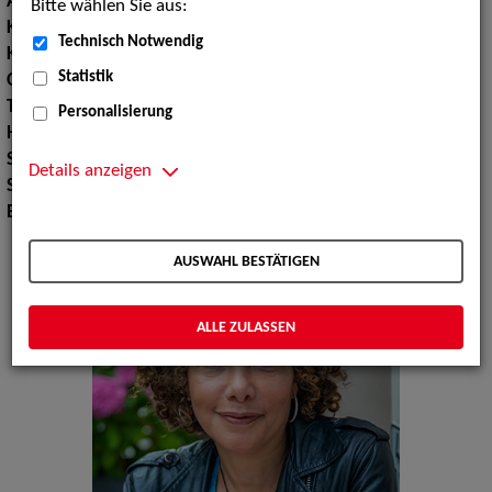
Augenfarbe:
blau-grün
Bitte wählen Sie aus:
Körpergröße:
174 cm
Technisch Notwendig
Konfektionsgröße:
38
Statistik
Oberweite:
91
Taille:
75
Personalisierung
Hüfte:
100
Schuhgröße:
41
Details anzeigen
Sprachen:
Englisch
Erscheinungsbild:
Karibisch, Afrikanisch, Südeuropäisch
AUSWAHL BESTÄTIGEN
ALLE ZULASSEN