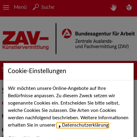
Menü
Suche
Suche nach Künstler*innen
Cookie-Einstellungen
Wir möchten unsere Online-Angebote auf Ihre
Saudia Y.
Bedürfnisse anpassen. Zu diesem Zweck setzen wir
sogenannte Cookies ein. Entscheiden Sie bitte selbst,
in
Meine Merkliste
legen
als PDF speichern
welche Cookies Sie zulassen. Die Arten von Cookies
Models / Werbung:
Fotomodell
werden nachfolgend beschrieben. Weitere Informationen
erhalten Sie in unserer
Datenschutzerklärung
.
Haarfarbe:
braun