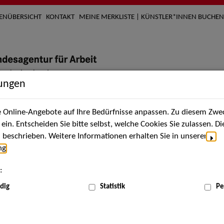
TENÜBERSICHT
KONTAKT
MEINE MERKLISTE | KÜNSTLER*INNEN BUCHEN
lungen
Online-Angebote auf Ihre Bedürfnisse anpassen. Zu diesem Zwec
nach Künstler*innen
Über uns
Aktuelles
Termi
in. Entscheiden Sie bitte selbst, welche Cookies Sie zulassen. D
beschrieben. Weitere Informationen erhalten Sie in unserer
ng
.
nnen
:
ME
dig
Statistik
Pe
Scha