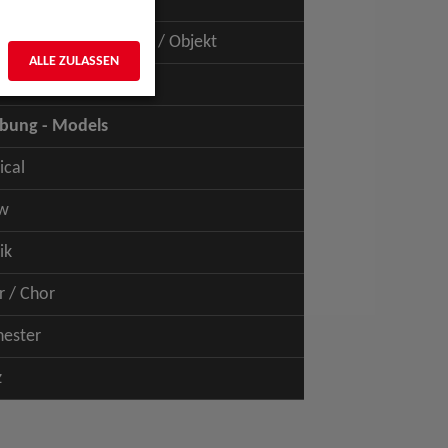
uspiel - Film / TV
uspiel - Figur / Puppe / Objekt
ALLE ZULASSEN
bung - Talents
bung - Models
ical
w
ik
r / Chor
hester
z