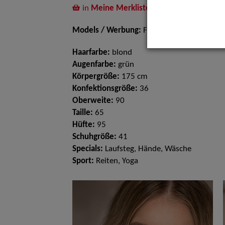
in
Meine Merkliste
legen
Models / Werbung:
Fotomodell
Haarfarbe:
blond
Augenfarbe:
grün
Körpergröße:
175 cm
Konfektionsgröße:
36
Oberweite:
90
Taille:
65
Hüfte:
95
Schuhgröße:
41
Specials:
Laufsteg, Hände, Wäsche
Sport:
Reiten, Yoga