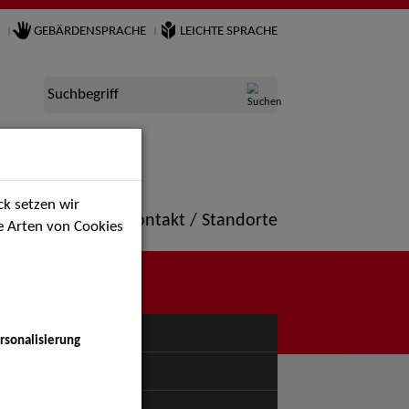
GEBÄRDENSPRACHE
LEICHTE SPRACHE
Suchbegriff
k setzen wir
ne
Portfolio
Kontakt / Standorte
ie Arten von Cookies
NÜ
rsonalisierung
uspiel - Bühne