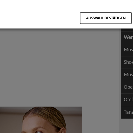
Scha
als PDF speichern
Scha
AUSWAHL BESTÄTIGEN
Wer
Wer
Mus
Sho
Mus
Ope
Orc
Tan