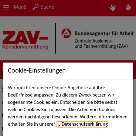
Menü
Suche
Suche nach Künstler*innen
Cookie-Einstellungen
Wir möchten unsere Online-Angebote auf Ihre
Sandra B.
Bedürfnisse anpassen. Zu diesem Zweck setzen wir
sogenannte Cookies ein. Entscheiden Sie bitte selbst,
in
Meine Merkliste
legen
als PDF speichern
welche Cookies Sie zulassen. Die Arten von Cookies
Models / Werbung:
Fotomodell
werden nachfolgend beschrieben. Weitere Informationen
erhalten Sie in unserer
Datenschutzerklärung
.
Haarfarbe:
braun