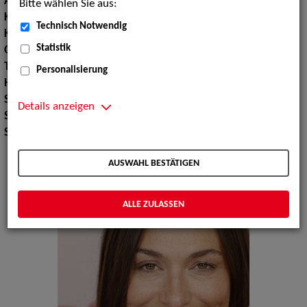
Augenfarbe:
braun
Bitte wählen Sie aus:
Körpergröße:
176 cm
Technisch Notwendig
Konfektionsgröße:
36 38
Statistik
Oberweite:
85
Taille:
64
Personalisierung
Hüfte:
96
Schuhgröße:
40
Details anzeigen
Sport:
Yoga, Boxen, Schwimmen
Sprachen:
Englisch
AUSWAHL BESTÄTIGEN
ALLE ZULASSEN