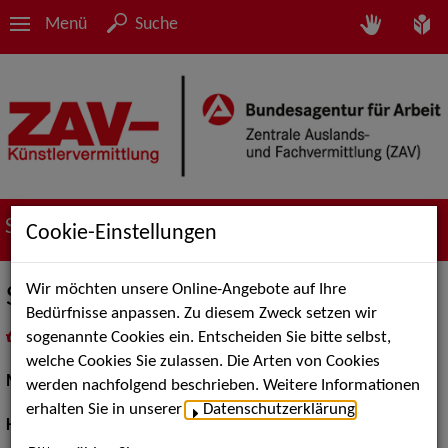
Menü
Suche
Suche nach Künstler*innen
Cookie-Einstellungen
Wir möchten unsere Online-Angebote auf Ihre
Sabine Kamcke
Bedürfnisse anpassen. Zu diesem Zweck setzen wir
sogenannte Cookies ein. Entscheiden Sie bitte selbst,
in
Meine Merkliste
legen
als PDF speichern
welche Cookies Sie zulassen. Die Arten von Cookies
Models / Werbung:
Fotomodell, Mannequin
werden nachfolgend beschrieben. Weitere Informationen
erhalten Sie in unserer
Datenschutzerklärung
.
Haare - Make-Up - Styling:
Visagist*in, Stylist*in