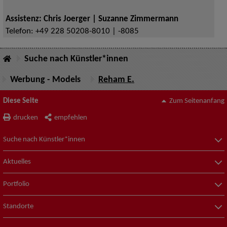
Assistenz: Chris Joerger | Suzanne Zimmermann
Telefon:
+49 228 50208-8010 | -8085
Suche nach Künstler*innen
Werbung - Models
Reham E.
Diese Seite
Zum Seitenanfang
drucken
empfehlen
Suche nach Künstler*innen
Aktuelles
Portfolio
Standorte