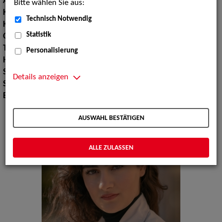
Augenfarbe:
braun
Bitte wählen Sie aus:
Körpergröße:
180 cm
Technisch Notwendig
Konfektionsgröße:
3840
Statistik
Oberweite:
95
Taille:
81
Personalisierung
Hüfte:
93
Schuhgröße:
40
Details anzeigen
Sprachen:
Englisch
Erscheinungsbild:
Persisch, Arabisch
AUSWAHL BESTÄTIGEN
ALLE ZULASSEN