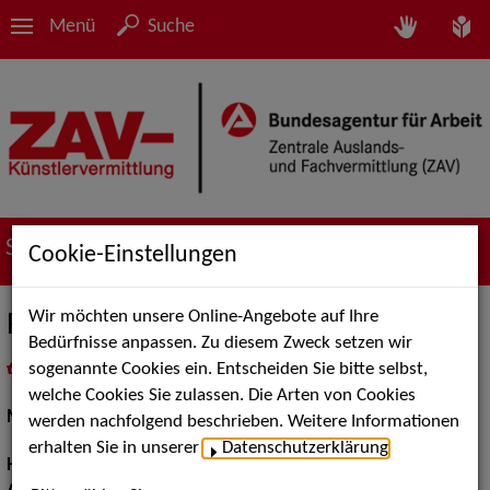
Menü
Suche
Suche nach Künstler*innen
Cookie-Einstellungen
Wir möchten unsere Online-Angebote auf Ihre
Reham E.
Bedürfnisse anpassen. Zu diesem Zweck setzen wir
sogenannte Cookies ein. Entscheiden Sie bitte selbst,
in
Meine Merkliste
legen
als PDF speichern
welche Cookies Sie zulassen. Die Arten von Cookies
Models / Werbung:
Fotomodell
werden nachfolgend beschrieben. Weitere Informationen
erhalten Sie in unserer
Datenschutzerklärung
.
Haarfarbe:
braun