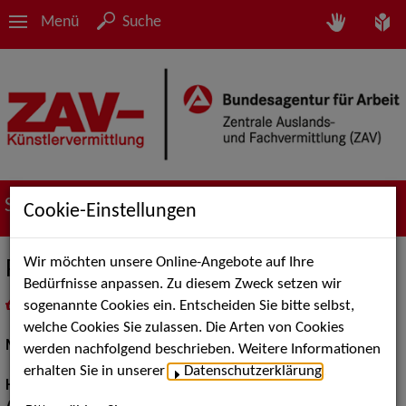
Menü
Suche
Suche nach Künstler*innen
Cookie-Einstellungen
Wir möchten unsere Online-Angebote auf Ihre
Pia N.
Bedürfnisse anpassen. Zu diesem Zweck setzen wir
sogenannte Cookies ein. Entscheiden Sie bitte selbst,
in
Meine Merkliste
legen
als PDF speichern
welche Cookies Sie zulassen. Die Arten von Cookies
Models / Werbung:
Fotomodell, Mannequin
werden nachfolgend beschrieben. Weitere Informationen
erhalten Sie in unserer
Datenschutzerklärung
.
Haarfarbe:
dunkelblond