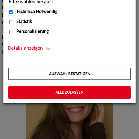
Augenfarbe:
Blaugrün
Bitte wählen Sie aus:
Körpergröße:
179 cm
Technisch Notwendig
Konfektionsgröße:
36
Statistik
Oberweite:
83
Taille:
62
Personalisierung
Hüfte:
93
Schuhgröße:
40
Details anzeigen
Specials:
Bademode, Wäsche
AUSWAHL BESTÄTIGEN
ALLE ZULASSEN