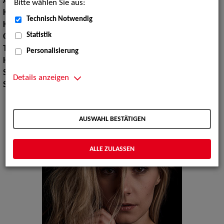
Augenfarbe:
grün, grüngrau
Bitte wählen Sie aus:
Körpergröße:
176 cm
Technisch Notwendig
Konfektionsgröße:
36
Statistik
Oberweite:
90
Taille:
64
Personalisierung
Hüfte:
91
Schuhgröße:
38 39
Details anzeigen
Specials:
Bademode, Wäsche
AUSWAHL BESTÄTIGEN
ALLE ZULASSEN