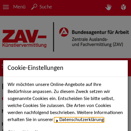
Menü
Suche
Suche nach Künstler*innen
Cookie-Einstellungen
Wir möchten unsere Online-Angebote auf Ihre
Patricia P.
Bedürfnisse anpassen. Zu diesem Zweck setzen wir
sogenannte Cookies ein. Entscheiden Sie bitte selbst,
in
Meine Merkliste
legen
als PDF speichern
welche Cookies Sie zulassen. Die Arten von Cookies
Models / Werbung:
Fotomodell
werden nachfolgend beschrieben. Weitere Informationen
erhalten Sie in unserer
Datenschutzerklärung
.
Haarfarbe:
blond