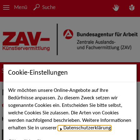
Menü
Suche
Suche nach Künstler*innen
Cookie-Einstellungen
Wir möchten unsere Online-Angebote auf Ihre
Nursen Hahn
Bedürfnisse anpassen. Zu diesem Zweck setzen wir
sogenannte Cookies ein. Entscheiden Sie bitte selbst,
in
Meine Merkliste
legen
als PDF speichern
welche Cookies Sie zulassen. Die Arten von Cookies
Haare - Make-Up - Styling:
Visagist*in, Stylist*in
werden nachfolgend beschrieben. Weitere Informationen
erhalten Sie in unserer
Datenschutzerklärung
.