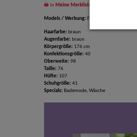
in
Meine Merkliste
legen
Models / Werbung:
Fotomodell, Mannequi
Haarfarbe:
braun
Augenfarbe:
braun
Körpergröße:
176 cm
Konfektionsgröße:
40
Oberweite:
98
Taille:
76
Hüfte:
107
Schuhgröße:
41
Specials:
Bademode, Wäsche