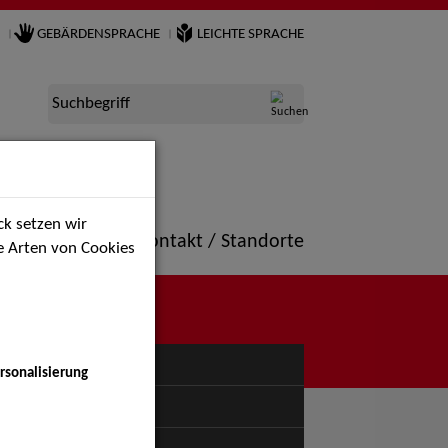
GEBÄRDENSPRACHE
LEICHTE SPRACHE
Suchbegriff
k setzen wir
ne
Portfolio
Kontakt / Standorte
ie Arten von Cookies
NÜ
rsonalisierung
uspiel - Bühne