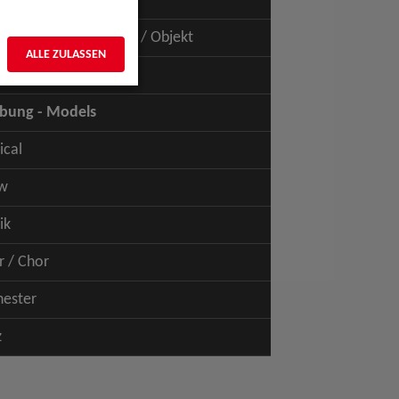
uspiel - Film / TV
uspiel - Figur / Puppe / Objekt
ALLE ZULASSEN
bung - Talents
bung - Models
ical
w
ik
r / Chor
hester
z