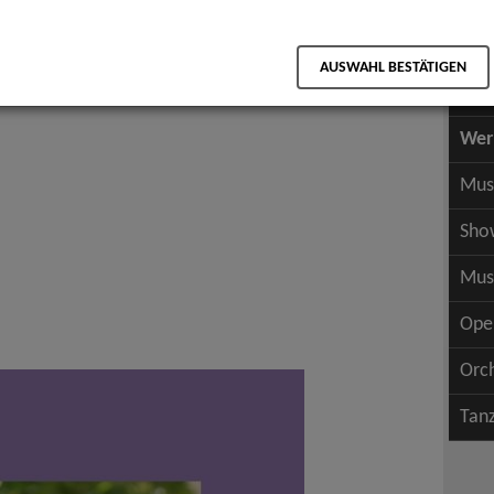
Scha
als PDF speichern
Scha
n
AUSWAHL BESTÄTIGEN
Wer
Wer
Mus
Sho
Mus
Ope
Orc
Tan