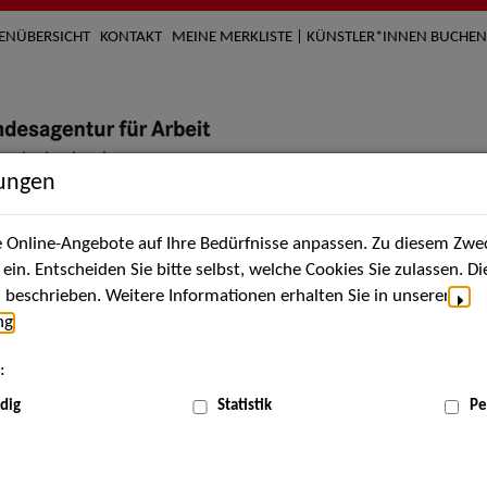
TENÜBERSICHT
KONTAKT
MEINE MERKLISTE | KÜNSTLER*INNEN BUCHEN
lungen
Online-Angebote auf Ihre Bedürfnisse anpassen. Zu diesem Zwec
nach Künstler*innen
Über uns
Aktuelles
Termi
in. Entscheiden Sie bitte selbst, welche Cookies Sie zulassen. D
beschrieben. Weitere Informationen erhalten Sie in unserer
ng
.
nnen
:
ME
dig
Statistik
Pe
Scha