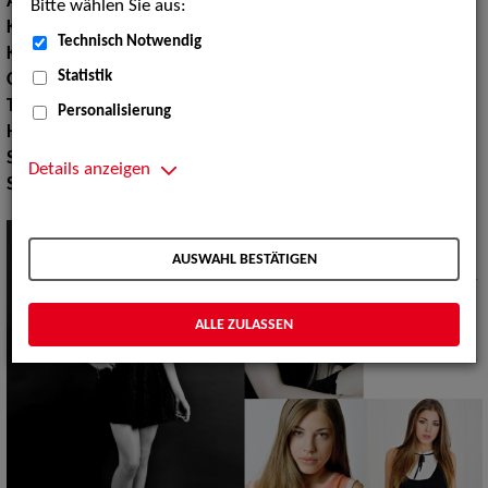
Augenfarbe:
grün
Bitte wählen Sie aus:
Körpergröße:
170 cm
Technisch Notwendig
Konfektionsgröße:
34
Statistik
Oberweite:
89
Taille:
63
Personalisierung
Hüfte:
90
Schuhgröße:
39
Details anzeigen
Specials:
Bademode, Wäsche
AUSWAHL BESTÄTIGEN
ALLE ZULASSEN