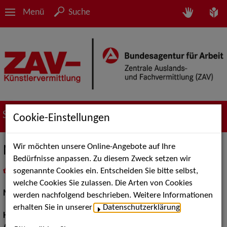
Menü
Suche
Suche nach Künstler*innen
Cookie-Einstellungen
Wir möchten unsere Online-Angebote auf Ihre
Ninett B.
Bedürfnisse anpassen. Zu diesem Zweck setzen wir
sogenannte Cookies ein. Entscheiden Sie bitte selbst,
in
Meine Merkliste
legen
als PDF speichern
welche Cookies Sie zulassen. Die Arten von Cookies
Models / Werbung:
Fotomodell, Mannequin
werden nachfolgend beschrieben. Weitere Informationen
erhalten Sie in unserer
Datenschutzerklärung
.
Haarfarbe:
braun, blond, Dunkelblond