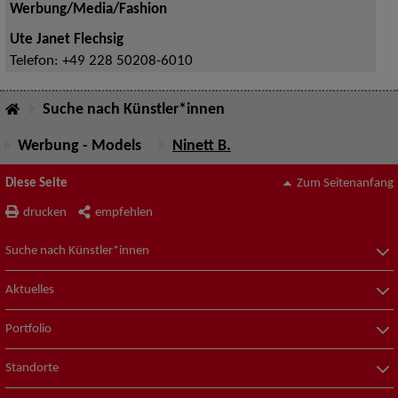
Werbung/Media/Fashion
Ute Janet Flechsig
Telefon:
+49 228 50208-6010
Suche nach Künstler*innen
Werbung - Models
Ninett B.
Diese Seite
Zum Seitenanfang
drucken
empfehlen
Suche nach Künstler*innen
Aktuelles
Portfolio
Standorte