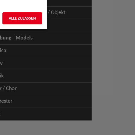
uspiel - Film / TV
uspiel - Figur / Puppe / Objekt
ALLE ZULASSEN
bung - Talents
bung - Models
ical
w
ik
r / Chor
hester
z