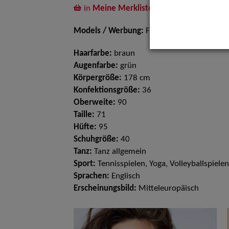
in
Meine Merkliste
legen
Models / Werbung:
Fotomodell, Mannequi
Haarfarbe:
braun
Augenfarbe:
grün
Körpergröße:
178 cm
Konfektionsgröße:
36
Oberweite:
90
Taille:
71
Hüfte:
95
Schuhgröße:
40
Tanz:
Tanz allgemein
Sport:
Tennisspielen, Yoga, Volleyballspielen
Sprachen:
Englisch
Erscheinungsbild:
Mitteleuropäisch