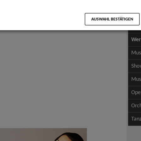
Scha
als PDF speichern
Scha
n
AUSWAHL BESTÄTIGEN
Wer
Wer
Mus
Sho
Mus
Ope
Orc
Tan