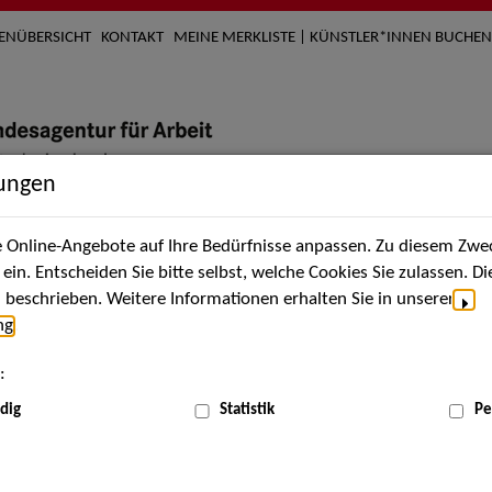
TENÜBERSICHT
KONTAKT
MEINE MERKLISTE | KÜNSTLER*INNEN BUCHEN
lungen
Online-Angebote auf Ihre Bedürfnisse anpassen. Zu diesem Zwec
nach Künstler*innen
Über uns
Aktuelles
Termi
in. Entscheiden Sie bitte selbst, welche Cookies Sie zulassen. D
beschrieben. Weitere Informationen erhalten Sie in unserer
ng
.
nnen
:
ME
dig
Statistik
Pe
Scha