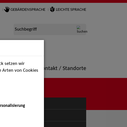
GEBÄRDENSPRACHE
LEICHTE SPRACHE
Suchbegriff
k setzen wir
ne
Portfolio
Kontakt / Standorte
ie Arten von Cookies
NÜ
rsonalisierung
uspiel - Bühne