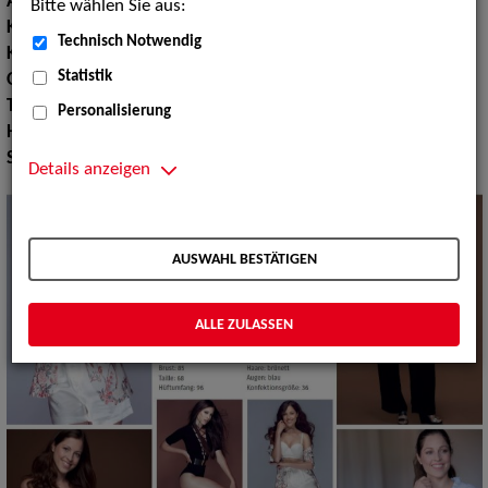
Augenfarbe:
blau
Bitte wählen Sie aus:
Körpergröße:
174 cm
Technisch Notwendig
Konfektionsgröße:
36
Statistik
Oberweite:
85
Taille:
68
Personalisierung
Hüfte:
96
Schuhgröße:
38 39 39
Details anzeigen
AUSWAHL BESTÄTIGEN
ALLE ZULASSEN