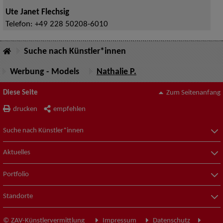
Ute Janet Flechsig
Telefon:
+49 228 50208-6010
Suche nach Künstler*innen
Werbung - Models
Nathalie P.
Diese Seite
Zum Seitenanfang
drucken
empfehlen
Suche nach Künstler*innen
Aktuelles
Portfolio
Standorte
© ZAV-Künstlervermittlung
Impressum
Datenschutz