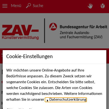
Menü
Suche
Suche nach Künstler*innen
Cookie-Einstellungen
Wir möchten unsere Online-Angebote auf Ihre
Nathalie P.
Bedürfnisse anpassen. Zu diesem Zweck setzen wir
sogenannte Cookies ein. Entscheiden Sie bitte selbst,
in
Meine Merkliste
legen
als PDF speichern
welche Cookies Sie zulassen. Die Arten von Cookies
Models / Werbung:
Fotomodell, Mannequin
werden nachfolgend beschrieben. Weitere Informationen
erhalten Sie in unserer
Datenschutzerklärung
.
Haarfarbe:
braun