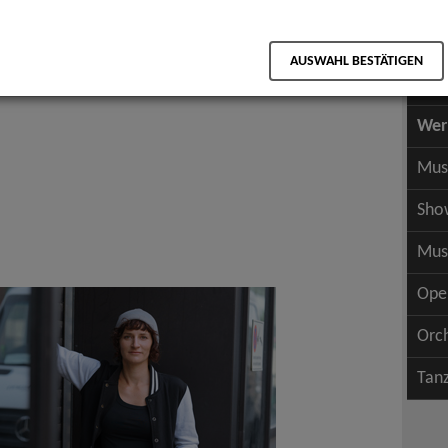
Scha
als PDF speichern
Scha
AUSWAHL BESTÄTIGEN
Wer
Wer
Mus
Sho
Mus
Ope
Orc
Tan