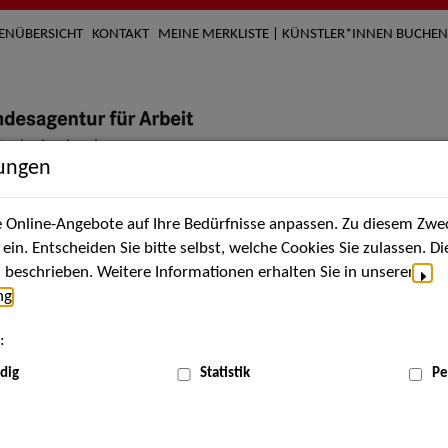
TENÜBERSICHT
KONTAKT
MEINE MERKLISTE | KÜNSTLER*INNEN BUCHEN
lungen
Online-Angebote auf Ihre Bedürfnisse anpassen. Zu diesem Zwec
nach Künstler*innen
Über uns
Aktuelles
Termi
in. Entscheiden Sie bitte selbst, welche Cookies Sie zulassen. D
beschrieben. Weitere Informationen erhalten Sie in unserer
ng
.
nnen
:
ME
dig
Statistik
Pe
Scha