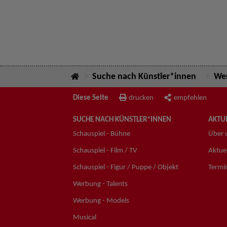
Suche nach Künstler*innen
Wer
Diese Seite
drucken
empfehlen
SUCHE NACH KÜNSTLER*INNEN
AKTUE
Schauspiel - Bühne
Über 
Schauspiel - Film / TV
Aktuel
Schauspiel - Figur / Puppe / Objekt
Termi
Werbung - Talents
Werbung - Models
Musical