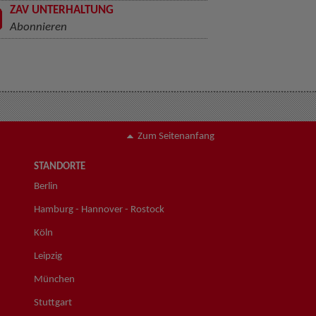
ZAV UNTERHALTUNG
Abonnieren
Zum Seitenanfang
STANDORTE
Berlin
Hamburg - Hannover - Rostock
Köln
Leipzig
München
Stuttgart