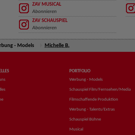
ZAV MUSICAL
Abonnieren
ZAV SCHAUSPIEL
Abonnieren
bung - Models
Michelle B.
LLES
PORTFOLIO
uns
Werbung - Models
les
Schauspiel Film/Fernsehen/Media
ne
Filmschaffende Produktion
Werbung - Talents/Extras
Schauspiel Bühne
Musical