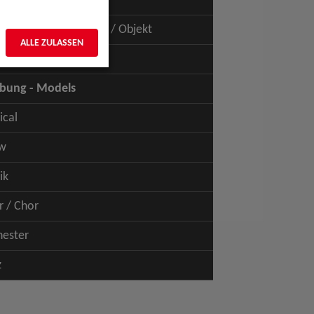
uspiel - Film / TV
uspiel - Figur / Puppe / Objekt
ALLE ZULASSEN
bung - Talents
bung - Models
ical
w
ik
r / Chor
hester
z