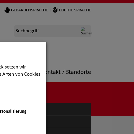
GEBÄRDENSPRACHE
LEICHTE SPRACHE
Suchbegriff
k setzen wir
ne
Portfolio
Kontakt / Standorte
ie Arten von Cookies
NÜ
rsonalisierung
uspiel - Bühne