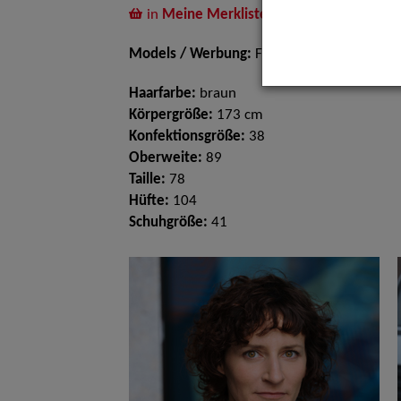
in
Meine Merkliste
legen
Models / Werbung:
Fotomodell
Haarfarbe:
braun
Körpergröße:
173 cm
Konfektionsgröße:
38
Oberweite:
89
Taille:
78
Hüfte:
104
Schuhgröße:
41