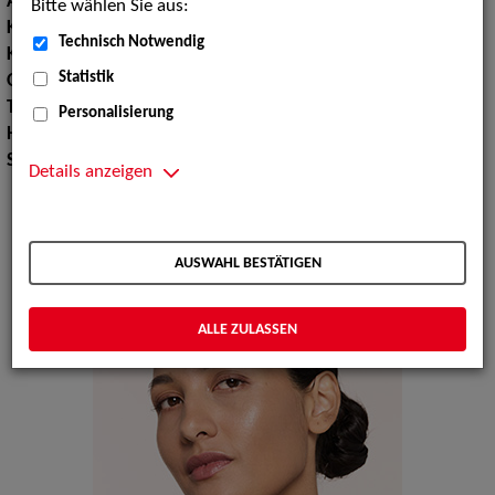
Augenfarbe:
braun
Bitte wählen Sie aus:
Körpergröße:
179 cm
Technisch Notwendig
Konfektionsgröße:
36
Statistik
Oberweite:
84
Taille:
64
Personalisierung
Hüfte:
94
Schuhgröße:
40
Details anzeigen
AUSWAHL BESTÄTIGEN
ALLE ZULASSEN