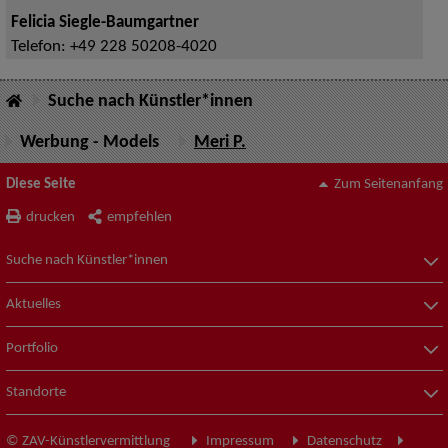
Felicia Siegle-Baumgartner
Telefon:
+49 228 50208-4020
Suche nach Künstler*innen
Werbung - Models
Meri P.
Diese Seite
Zum Seitenanfang
drucken
empfehlen
Suche nach Künstler*innen
Aktuelles
Portfolio
Standorte
© ZAV-Künstlervermittlung
Impressum
Datenschutz