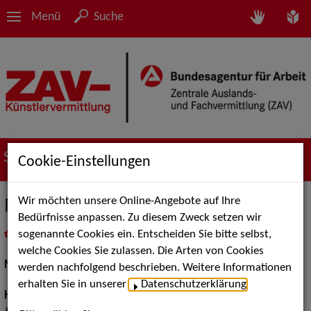
Menü
Suche
Suche nach Künstler*innen
Cookie-Einstellungen
Wir möchten unsere Online-Angebote auf Ihre
Meri P.
Bedürfnisse anpassen. Zu diesem Zweck setzen wir
sogenannte Cookies ein. Entscheiden Sie bitte selbst,
in
Meine Merkliste
legen
als PDF speichern
welche Cookies Sie zulassen. Die Arten von Cookies
Models / Werbung:
Fotomodell, Mannequin/Dressman
werden nachfolgend beschrieben. Weitere Informationen
erhalten Sie in unserer
Datenschutzerklärung
.
Haarfarbe:
braun, schwarzbraun