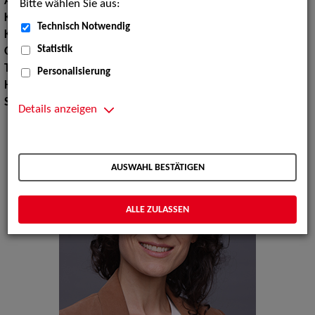
Augenfarbe:
braun
Bitte wählen Sie aus:
Körpergröße:
167 cm
Technisch Notwendig
Konfektionsgröße:
36
Statistik
Oberweite:
88
Taille:
68
Personalisierung
Hüfte:
95
Schuhgröße:
38
Details anzeigen
AUSWAHL BESTÄTIGEN
ALLE ZULASSEN