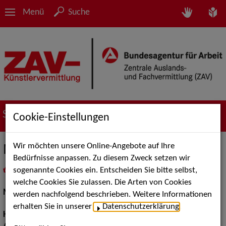
Menü
Suche
Suche nach Künstler*innen
Cookie-Einstellungen
Wir möchten unsere Online-Angebote auf Ihre
Melike B.
Bedürfnisse anpassen. Zu diesem Zweck setzen wir
sogenannte Cookies ein. Entscheiden Sie bitte selbst,
in
Meine Merkliste
legen
als PDF speichern
welche Cookies Sie zulassen. Die Arten von Cookies
Models / Werbung:
Fotomodell
werden nachfolgend beschrieben. Weitere Informationen
erhalten Sie in unserer
Datenschutzerklärung
.
Haarfarbe:
braun