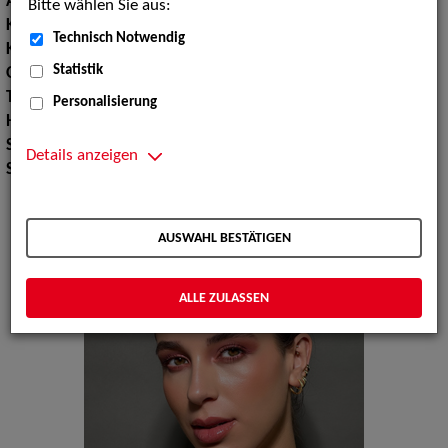
Augenfarbe:
braun
Bitte wählen Sie aus:
Körpergröße:
166 cm
Technisch Notwendig
Konfektionsgröße:
36
Statistik
Oberweite:
86
Taille:
75
Personalisierung
Hüfte:
85
Schuhgröße:
39 40
Details anzeigen
Specials:
Bademode, Wäsche
AUSWAHL BESTÄTIGEN
ALLE ZULASSEN