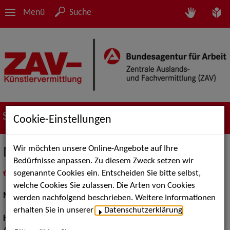
Menü
Suche
Suche nach Künstler*innen
Cookie-Einstellungen
Wir möchten unsere Online-Angebote auf Ihre
Marianna
Bedürfnisse anpassen. Zu diesem Zweck setzen wir
sogenannte Cookies ein. Entscheiden Sie bitte selbst,
in
Meine Merkliste
legen
als PDF speichern
welche Cookies Sie zulassen. Die Arten von Cookies
Models / Werbung:
Fotomodell
werden nachfolgend beschrieben. Weitere Informationen
erhalten Sie in unserer
Datenschutzerklärung
.
Haarfarbe:
braun